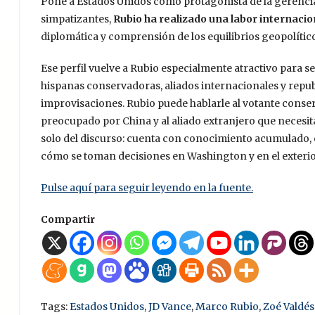
Pone a Estados Unidos como protagonista de la gerencia
simpatizantes,
Rubio ha realizado una labor internacio
diplomática y comprensión de los equilibrios geopolítico
Ese perfil vuelve a Rubio especialmente atractivo para 
hispanas conservadoras, aliados internacionales y repub
improvisaciones. Rubio puede hablarle al votante conser
preocupado por China y al aliado extranjero que necesit
solo del discurso: cuenta con conocimiento acumulado, c
cómo se toman decisiones en Washington y en el exteri
Pulse aquí para seguir leyendo en la fuente.
Compartir
Tags:
Estados Unidos
,
JD Vance
,
Marco Rubio
,
Zoé Valdés