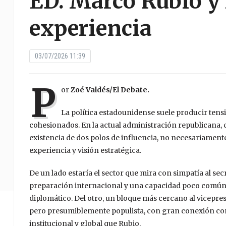
ED. Marco Rubio y l
experiencia
03/07/2026 11:39
P
or
Zoé Valdés/El Debate.
La política estadounidense suele producir ten
cohesionados. En la actual administración republicana, c
existencia de dos polos de influencia, no necesariamente
experiencia y visión estratégica.
De un lado estaría el sector que mira con simpatía al se
preparación internacional y una capacidad poco común
diplomático. Del otro, un bloque más cercano al vicepre
pero presumiblemente populista, con gran conexión con 
institucional y global que Rubio.