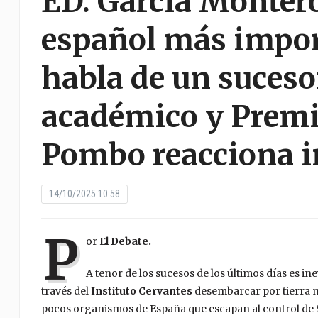
ED. García Montero 
español más impor
habla de un suceso
académico y Premi
Pombo reacciona 
14/10/2025 10:58
P
or
El Debate.
A tenor de los sucesos de los últimos días es i
través del
Instituto Cervantes
desembarcar por tierra m
pocos organismos de España que escapan al control de