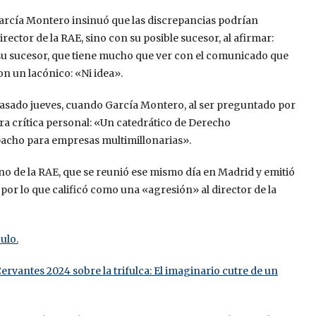
García Montero insinuó que las discrepancias podrían
rector de la RAE, sino con su posible sucesor, al afirmar:
e su sucesor, que tiene mucho que ver con el comunicado que
on un lacónico: «Ni idea».
asado jueves, cuando García Montero, al ser preguntado por
ra crítica personal: «Un catedrático de Derecho
pacho para empresas multimillonarias».
no de la RAE, que se reunió ese mismo día en Madrid y emitió
or lo que calificó como una «agresión» al director de la
ulo.
ervantes 2024 sobre la trifulca: El imaginario cutre de un