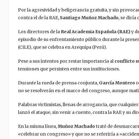
Por la agresividad y beligerancia gratuita, y sin provoca
contra el de la RAE,
Santiago Muñoz Machado
, se diría 
Los directores de la
Real Academia Española (RAE)
y d
episodio de su enfrentamiento público durante la prese
(CILE), que se celebra en Arequipa (Perú).
Pese a sus intentos por restar importancia al
conflicto 
tensiones que persisten entre sus instituciones.
Durante la rueda de prensa conjunta,
García Montero
r
no se resolverán en el marco del congreso, aunque mat
Palabras victimistas, llenas de arrogancia, que cualquie
lanzó el ataque, sin venir a cuento, contra la RAE y su dir
En la misma línea,
Muñoz Machado
trató de desmarcars
«celebrar un congreso» y que no se referiría a «acciden