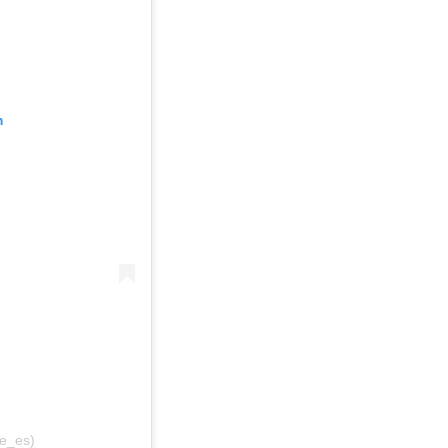
m
pe_es)