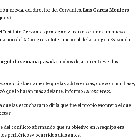
ción previa, del director del Cervantes,
Luis García Montero
,
que sí.
el Instituto Cervantes protagonizaron este lunes un nuevo
ntación del X Congreso Internacional de la Lengua Española
surgido la semana pasada
, ambos dejaron entrever las
econoció abiertamente que las «diferencias, que son muchas»,
izó que lo harán más adelante, informó
Europa Press
.
ra que las escuchara no diría que fue el propio Montero el que
ector.
e del conflicto afirmando que su objetivo en Arequipa era
tes periféricos» ocurridos días antes.