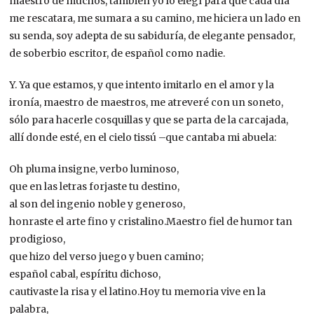
maestro de muchos, también yo lo elegí para que cada día
me rescatara, me sumara a su camino, me hiciera un lado en
su senda, soy adepta de su sabiduría, de elegante pensador,
de soberbio escritor, de español como nadie.
Y. Ya que estamos, y que intento imitarlo en el amor y la
ironía, maestro de maestros, me atreveré con un soneto,
sólo para hacerle cosquillas y que se parta de la carcajada,
allí donde esté, en el cielo tissú –que cantaba mi abuela:
Oh pluma insigne, verbo luminoso,
que en las letras forjaste tu destino,
al son del ingenio noble y generoso,
honraste el arte fino y cristalino.Maestro fiel de humor tan
prodigioso,
que hizo del verso juego y buen camino;
español cabal, espíritu dichoso,
cautivaste la risa y el latino.Hoy tu memoria vive en la
palabra,