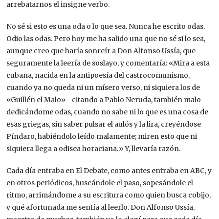
arrebatarnos el insigne verbo.
No sé si esto es una oda o lo que sea. Nunca he escrito odas.
Odio las odas. Pero hoy me ha salido una que no sé si lo sea,
aunque creo que haría sonreír a Don Alfonso Ussía, que
seguramente la leería de soslayo, y comentaría: «Mira a esta
cubana, nacida en la antipoesía del castrocomunismo,
cuando ya no queda ni un mísero verso, ni siquiera los de
«Guillén el Malo» –citando a Pablo Neruda, también malo-
dedicándome odas, cuando no sabe ni lo que es una cosa de
esas griegas, sin saber pulsar el aulós y la lira, creyéndose
Píndaro, habiéndolo leído malamente; miren esto que ni
siquiera llega a odisea horaciana.» Y, llevaría razón.
Cada día entraba en El Debate, como antes entraba en ABC, y
en otros periódicos, buscándole el paso, sopesándole el
ritmo, arrimándome a su escritura como quien busca cobijo,
y qué afortunada me sentía al leerlo. Don Alfonso Ussía,