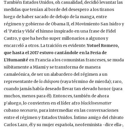
También Estados Unidos, oh casualidad, decidió levantar las
medidas que tenían al borde del desespero a los tiranos
luego de haber sacado de debajo de la manga, entre
régimen y gobierno de Obama II, el Movimiento San Isidro y
el ‘Patria y Vida’ el himno inspirado en una frase de Fidel
Castro, y que ha hecho super millonarios a algunos y
encarceló a otros. La traición es evidente.
Yotuel Romero,
que hasta el 2017 estuvo cantándole en la Feria de
L’Humanité
en Francia a los comunistas franceses, se muda
súbitamente a Miami y se transforma de manera
camaleónica, de ser un alabardero del régimen a un
representante de
la diáspora
(vaya término de mierda); raro,
cuando jamás había deseado llevar tan elevado honor (para
muchos, menos para él). Entonces, también de ahora
p’aluego, lo convierten en el líder afro
blacklivesmatter
cubano
necesario
, para intermediar en las conversaciones
entre el régimen y Estados Unidos. Íntimo amigo del chivato
Carlos Lazo, él y su mujer española, neofeminista -dice ella-,