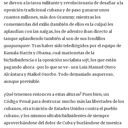
se dieron a la tarea militante y revolucionaria de desafiar a la
oposición tradicional cubana y de paso ganarse unos
cuantos millones, más dos Grammy; mientras los
comemierdas del exilio (también de ellos es la culpa) les
aplaudían con las nalgas, los de adentro iban directo al
tanque aplaudiendo también al son de sus fondillos
guaguanqueer
. Tras haber sido teledirigidos por el equipo de
Kamala Harris y Obama, cual marionetas de la
bichidisidencia o la oposición socialista
soft,
los que están
pagando ahora -por lo que se ve- son Luis Manuel Otero
Alcántara y Maikel Osorbo. Todo demasiado asqueroso,
aunque previsible.
¿Qué tenemos entonces a estas alturas? Pues bien, un
Código Penal para destrozar mucho más las libertades de los
cubanos, otra traición de Estados Unidos contra el pueblo
cubano, y los mismos ultrabichidisidentes de siempre
aprovechándose del dolor de Cuba y burlándose de nuestra