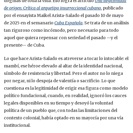
dogmas de toda la vida. Eso logra el artículo
Una ilegitimidad
de origen. Crítica al arquetipo insurreccional cubano
, publicado
por el ensayista Maikel Arista-Salado el pasado 10 de mayo
de 2025 en el semanario
Cuba Española
. Se trata de un análisis
tan riguroso como incómodo, pero necesario para todo
aquel que quiera repensar con seriedad el pasado —y el
presente— de Cuba.
Lo que hace Arista-Salado es atreverse a tocar lo intocable: el
mambí, ese héroe elevado al altar de la identidad nacional,
símbolo de resistencia y libertad. Pero el autor no lo niega
por negar, ni lo despoja de valentía o sacrificio. Lo que
cuestiona es la legitimidad de erigir esa figura como modelo
político fundacional, cuando, en realidad, ignoró los cauces
legales disponibles en su tiempo y desoyó la voluntad
política de un pueblo que, con todas las limitaciones del
contexto colonial, había optado en su mayoría por una vía
institucional.