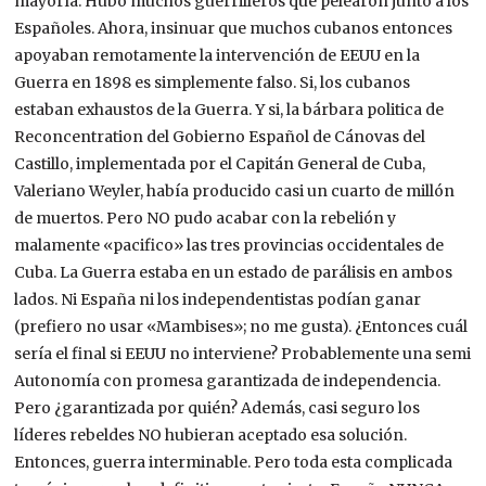
mayoría. Hubo muchos guerrilleros que pelearon junto a los
Españoles. Ahora, insinuar que muchos cubanos entonces
apoyaban remotamente la intervención de EEUU en la
Guerra en 1898 es simplemente falso. Si, los cubanos
estaban exhaustos de la Guerra. Y si, la bárbara politica de
Reconcentration del Gobierno Español de Cánovas del
Castillo, implementada por el Capitán General de Cuba,
Valeriano Weyler, había producido casi un cuarto de millón
de muertos. Pero NO pudo acabar con la rebelión y
malamente «pacifico» las tres provincias occidentales de
Cuba. La Guerra estaba en un estado de parálisis en ambos
lados. Ni España ni los independentistas podían ganar
(prefiero no usar «Mambises»; no me gusta). ¿Entonces cuál
sería el final si EEUU no interviene? Probablemente una semi
Autonomía con promesa garantizada de independencia.
Pero ¿garantizada por quién? Además, casi seguro los
líderes rebeldes NO hubieran aceptado esa solución.
Entonces, guerra interminable. Pero toda esta complicada