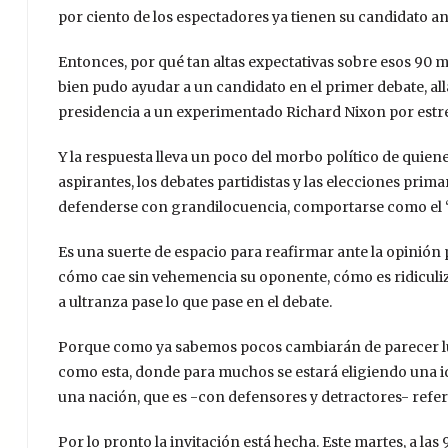
por ciento de los espectadores ya tienen su candidato an
Entonces, por qué tan altas expectativas sobre esos 90 min
bien pudo ayudar a un candidato en el primer debate, all
presidencia a un experimentado Richard Nixon por est
Y la respuesta lleva un poco del morbo político de quie
aspirantes, los debates partidistas y las elecciones prim
defenderse con grandilocuencia, comportarse como el 
Es una suerte de espacio para reafirmar ante la opinión 
cómo cae sin vehemencia su oponente, cómo es ridiculiz
a ultranza pase lo que pase en el debate.
Porque como ya sabemos pocos cambiarán de parecer l
como esta, donde para muchos se estará eligiendo una id
una nación, que es -con defensores y detractores- refe
Por lo pronto la invitación está hecha. Este martes, a las