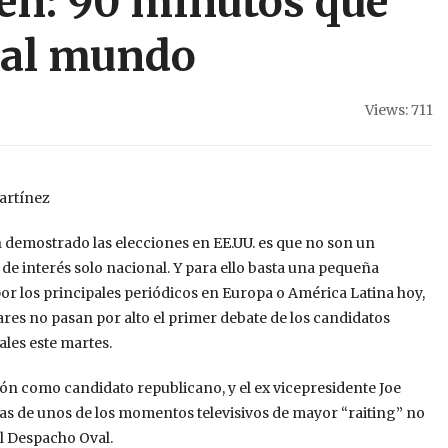
n: 90 minutos que
 al mundo
Views: 711
artínez
n demostrado las elecciones en EE.UU. es que no son un
e interés solo nacional. Y para ello basta una pequeña
or los principales periódicos en Europa o América Latina hoy,
lares no pasan por alto el primer debate de los candidatos
ales este martes.
ión como candidato republicano, y el ex vicepresidente Joe
s de unos de los momentos televisivos de mayor “raiting” no
al Despacho Oval.