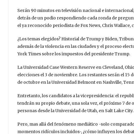
Serán 90 minutos en televisión nacional e internacional,
detrás de un podio respondiendo cada ronda de pregunta
el ya reconocido periodista de Fox News, Chris Wallace
¿Los temas elegidos? Historial de Trump y Biden, Tribun
además de la violencia en las ciudades y el proceso elec
York Times sobre los impuestos del presidente Trump.
La Universidad Case Western Reserve en Cleveland, Ohio, 
elecciones el 3 de noviembre. Los restantes serán el 15 d
de octubre en la Universidad Belmont en Nashville, Ten
Entretanto, los candidatos a la vicepresidencia: el rep
tendrán su propio debate, una sola vez, el próximo 7 de 
personas desde la Universidad de Utah, en Salt Lake City.
Pero, mas allá del fenómeno mediático -solo comparado 
momentos ridículos incluidos-, ¿cómo influyen los debat