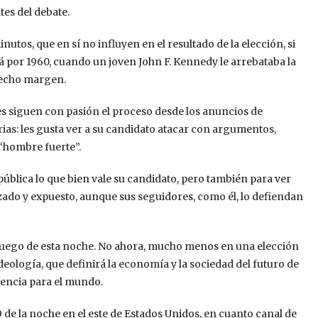
tes del debate.
utos, que en sí no influyen en el resultado de la elección, si
á por 1960, cuando un joven John F. Kennedy le arrebataba la
recho margen.
nes siguen con pasión el proceso desde los anuncios de
arias: les gusta ver a su candidato atacar con argumentos,
“hombre fuerte”.
pública lo que bien vale su candidato, pero también para ver
ado y expuesto, aunque sus seguidores, como él, lo defiendan
uego de esta noche. No ahora, mucho menos en una elección
eología, que definirá la economía y la sociedad del futuro de
rencia para el mundo.
 9 de la noche en el este de Estados Unidos, en cuanto canal de