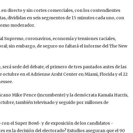
 en directo y sin cortes comerciales, con los contendientes
s, divididas en seis segmentos de 15 minutos cada uno, con
, como moderador.
al Supremo, coronavirus, economía y tensiones raciales,
toral; sin embargo, de seguro no faltará el informe del The New
será sede del debate, el primero de tres pautados antes de las
e octubre en el Adrienne Arsht Center en Miami, Florida y el 22
nessee.
ublicano Mike Pence (incumbente) y la demócrata Kamala Harris,
octubre, también televisado y seguido por millones de
con el Super Bowl- y de exposición de los candidatos -
es en la decisión del electorado? Estudios aseguran que el 90