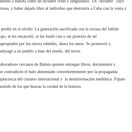
samente a Batista como un dictador cruel y sanguinario. Un “dictador” cuyo
ras, y haber dejado libre al individuo que destruiría a Cuba con la venia y
 perdió en el olvido. La generación sacrificada con la excusa del fallido
, se les encarceló, se les fusiló con o sin pretexto de ser
 apropiados por los otrora rebeldes, ahora los amos. Se promovió y
subyugó a un pueblo a base del miedo, del terror.
laboradores cercanos de Batista quienes entregan libros, documentos y
ue contradicen el bulo alimentado convenientemente por la propaganda
mplacencia del cinismo internacional y la desinformación mediática.
Pájaro
sentido de los que buscan la verdad de la historia.