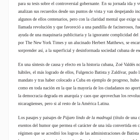
para su tesis sobre el controversial gobernante. En su jornada ida y
analizan sus recuerdos desde sus puntos de vista y van despejando inc
algunos de ellos centenarios, pero con la claridad mental que exige 
llamada revolución y que favoreció a una pandilla de facinerosos, fue 
ayuda de una maquinaria publicitaria y la ignorante complicidad de
por The New York Times y un alucinado Herbert Matthews, se encar
sorprender así, a la superficial y desinformada sociedad cubana de es
En una síntesis de causa y efecto en la historia cubana, Zoé Valdés 
hábiles, el más logrado de ellos, Fulgencio Batista y Zaldívar, pudo l
mandato y tras haber colocado a Cuba en ejemplo de progreso, hubo de
como en toda nación en la que la mayoría de los ciudadanos no aportan
la democracia degrada en anarquía y caos que aprovechan los revoluc
nicaragüenses, pero si al resto de la América Latina.
Los pasajes y paisajes de
Pájaro lindo de la madrugá
(título de una 
exentos del humor que permea el carácter de una isla convertida en 
régimen que se acreditó los logros de las administraciones de Batista 