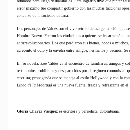
humanos para luego desbaratarlos. Para lograrlo tuvo que pintar fal
error máximo fue compartir gobierno con las muchas facciones oposito
concurso de la sociedad cubana.
Los personajes de Valdés son el vivo retrato de esa generación que se
Hombre Nuevo. Fueron los ciudadanos a quienes se les arrancó de cuajo
antirrevolucionarios. Los que perdieron sus bienes, pocos o muchos,
acrecentó el odio y la envidia entre amigos, hermanos y vecinos. Se 
En su novela, Zoé Valdés va al encuentro de familiares, amigos y co
testimonios prohibidos y desaparecidos por el régimen comunista, q
castrista; propaganda que se maneja al estilo Hollywood y con la co
Lindo de la Madrugá
es una nueva fuente, fresca y refrescante en el 
Gloria Chávez Vásquez
es escritora y periodista, colombiana.