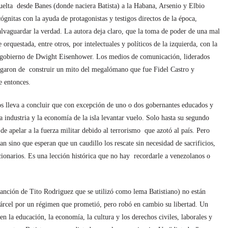
 vuelta desde Banes (donde naciera Batista) a la Habana, Arsenio y Elbio
ógnitas con la ayuda de protagonistas y testigos directos de la época,
salvaguardar la verdad. La autora deja claro, que la toma de poder de una mal
orquestada, entre otros, por intelectuales y políticos de la izquierda, con la
l gobierno de Dwight Eisenhower. Los medios de comunicación, liderados
garon de construir un mito del megalómano que fue Fidel Castro y
e entonces.
nos lleva a concluir que con excepción de uno o dos gobernantes educados y
a industria y la economía de la isla levantar vuelo. Solo hasta su segundo
 apelar a la fuerza militar debido al terrorismo que azotó al país. Pero
 sino que esperan que un caudillo los rescate sin necesidad de sacrificios,
ionarios. Es una lección histórica que no hay recordarle a venezolanos o
canción de Tito Rodriguez que se utilizó como lema Batistiano) no están
cárcel por un régimen que prometió, pero robó en cambio su libertad. Un
en la educación, la economía, la cultura y los derechos civiles, laborales y