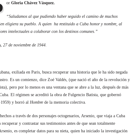
P
or
Gloria Chávez Vásquez.
“Saludamos al que pudiendo haber seguido el camino de muchos
ien eligiera su pueblo. A quien ha restituido a Cuba honor y nombre, al
jores intelectuales a colaborar con los destinos comunes.”
o,
27 de noviembre de 1944.
ubana, exiliada en Paris, busca recuperar una historia que le ha sido negada
astro. Es un comienzo, dice Zoé Valdés, (que nació el año de la revolución y
sta), pero por lo menos es una ventana que se abre a la luz, después de más
 Cuba. El régimen se acreditó la obra de Fulgencio Batista, que gobernó
-1959) y borró al
Hombre
de la memoria colectiva.
 hechos a través de dos personajes octogenarios, Arsenio, que viaja a Cuba
 recuperar y contrastar sus testimonios antes de que sean totalmente
senio, es completar datos para su nieta, quien ha iniciado la investigación