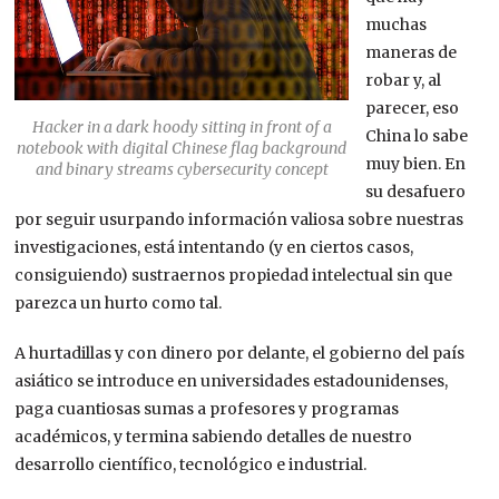
muchas
maneras de
robar y, al
parecer, eso
Hacker in a dark hoody sitting in front of a
China lo sabe
notebook with digital Chinese flag background
muy bien. En
and binary streams cybersecurity concept
su desafuero
por seguir usurpando información valiosa sobre nuestras
investigaciones, está intentando (y en ciertos casos,
consiguiendo) sustraernos propiedad intelectual sin que
parezca un hurto como tal.
A hurtadillas y con dinero por delante, el gobierno del país
asiático se introduce en universidades estadounidenses,
paga cuantiosas sumas a profesores y programas
académicos, y termina sabiendo detalles de nuestro
desarrollo científico, tecnológico e industrial.