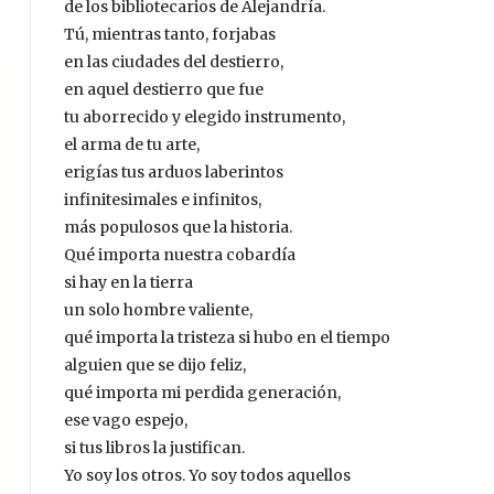
de los bibliotecarios de Alejandría.
Tú, mientras tanto, forjabas
en las ciudades del destierro,
en aquel destierro que fue
tu aborrecido y elegido instrumento,
el arma de tu arte,
erigías tus arduos laberintos
infinitesimales e infinitos,
más populosos que la historia.
Qué importa nuestra cobardía
si hay en la tierra
un solo hombre valiente,
qué importa la tristeza si hubo en el tiempo
alguien que se dijo feliz,
qué importa mi perdida generación,
ese vago espejo,
si tus libros la justifican.
Yo soy los otros. Yo soy todos aquellos