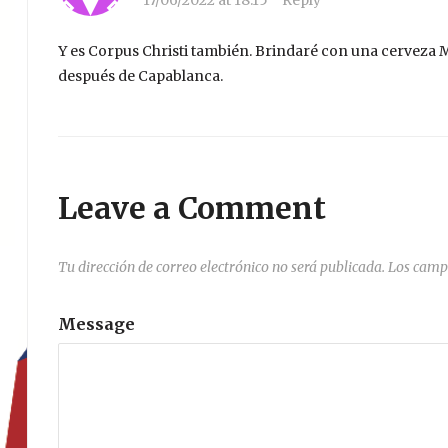
17/06/2022 at 18:15
·
Reply
Y es Corpus Christi también. Brindaré con una cerveza M
después de Capablanca.
Leave a Comment
Tu dirección de correo electrónico no será publicada.
Los camp
Message