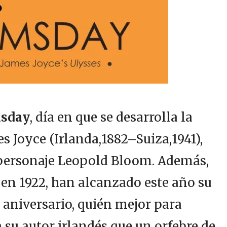
sday
, día en que se desarrolla la
es Joyce (Irlanda,1882–Suiza,1941),
 personaje Leopold Bloom. Además,
ó en 1922, han alcanzado este año su
 aniversario, quién mejor para
u autor irlandés que un orfebre de