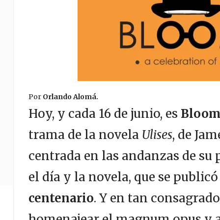
Por
Orlando Alomá
.
Hoy, y cada 16 de junio, es
Bloom
trama de la novela
Ulises
, de Jam
centrada en las andanzas de su
el día y la novela, que se public
centenario
. Y en tan consagrado
homenajear el magnum opus y a s