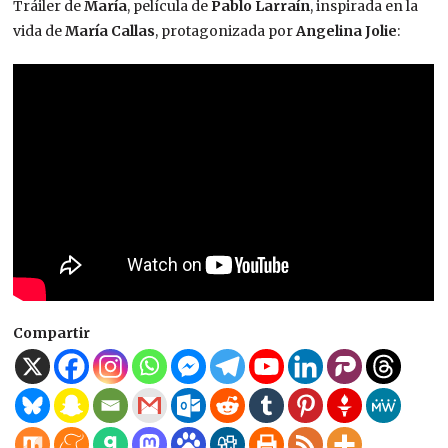
Tráiler de
María
, película de
Pablo Larraín
, inspirada en la
vida de
María Callas
, protagonizada por
Angelina Jolie
:
Compartir