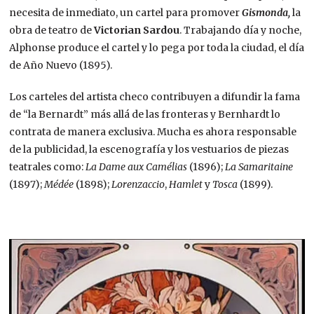
necesita de inmediato, un cartel para promover
Gismonda,
la
obra de teatro de
Victorian Sardou
. Trabajando día y noche,
Alphonse produce el cartel y lo pega por toda la ciudad, el día
de Año Nuevo (1895).
Los carteles del artista checo contribuyen a difundir la fama
de “la Bernardt” más allá de las fronteras y Bernhardt lo
contrata de manera exclusiva. Mucha es ahora responsable
de la publicidad, la escenografía y los vestuarios de piezas
teatrales como:
La Dame aux Camélias
(1896);
La Samaritaine
(1897);
Médée
(1898);
Lorenzaccio
,
Hamlet
y
Tosca
(1899).