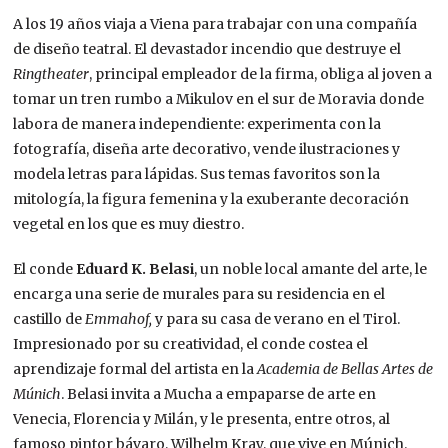
A los 19 años viaja a Viena para trabajar con una compañía
de diseño teatral. El devastador incendio que destruye el
Ringtheater
, principal empleador de la firma, obliga al joven a
tomar un tren rumbo a Mikulov en el sur de Moravia donde
labora de manera independiente: experimenta con la
fotografía, diseña arte decorativo, vende ilustraciones y
modela letras para lápidas. Sus temas favoritos son la
mitología, la figura femenina y la exuberante decoración
vegetal en los que es muy diestro.
El conde
Eduard K. Belasi
, un noble local amante del arte, le
encarga una serie de murales para su residencia en el
castillo de
Emmahof,
y para su casa de verano en el Tirol.
Impresionado por su creatividad, el conde costea el
aprendizaje formal del artista en la
Academia de Bellas Artes de
Múnich
. Belasi invita a Mucha a empaparse de arte en
Venecia, Florencia y Milán, y le presenta, entre otros, al
famoso pintor bávaro, Wilhelm Kray, que vive en Múnich.