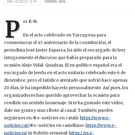
Views: 104
08/12/2023 13:47
P
or
E-N.
En el acto celebrado en Tarragona para
conmemorar el 45 aniversario de la constitución, el
periodista José Javier Esparza, ha sido el encargado de leer
íntegramente el discurso que había preparado para la
ocasión Alejo Vidal-Quadras. El ex-político español era el
encargado de leerlo en el acto unitario celebrado este 6 de
diciembre, pero el fatídico atentado que sufrió hace apenas
20 días, le ha impedido hacerlo personalmente. Así pues, los
organizadores han querido aprovechar la ocasión para
rendirle un sentido homenaje. Si te ha gustado este vídeo,
dale me gusta y suscríbete al canal. También puedes
seguirnos en: 🌐 e-notícies en català:
https://www.e-
noticies.cat/
🌐 e-notícies en castellano:
https://www.e-
noticies.es/
📧 Boletín semanal:
https:/ /es.e-