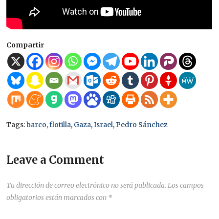
Compartir
Tags:
barco
,
flotilla
,
Gaza
,
Israel
,
Pedro Sánchez
Leave a Comment
Tu dirección de correo electrónico no será publicada.
Los campos
obligatorios están marcados con
*