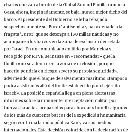
charos que van a bordo de la Global Sumud Flotilla rumbo a
Gaza, ahora, inopinadamente, se baja, nunca mejor dicho del
barco. Al presidente del Gobierno se le ha rebajado
sospechosamente su ‘Furor’ antisemita y ha ordenado a la
fragata ‘Furor’ que se detenga a 150 millas náuticas y no
acompañe a los barcos en la zona de exclusión decretada
por Israel. En un comunicado emitido por Moncloa y
recogido por RTVE, se insiste en «recomendar» que la
flotilla «no se adentre en la zona de exclusión, porque
hacerlo pondría en riesgo severo su propia seguridad»,
advirtiendo que el buque de salvamento marítimo «tampoco
podrá asistir más allá del límite establecido por el ejército
israelí». La posición española llega en plena alerta tras
informes sobre la inminente interceptación militar por
fuerzas israelíes, preparados para abordar y hundir algunos
de los más de cuarenta barcos de la expedición humanitaria,
según confirma la radio pública Kan y varios medios
internacionales. Esta decisión coincide con la declaración de