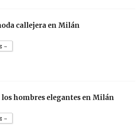
moda callejera en Milán
g →
e los hombres elegantes en Milán
g →