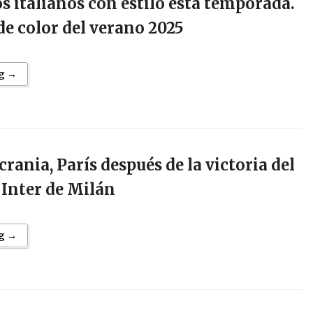
os italianos con estilo esta temporada.
e color del verano 2025
g →
crania, París después de la victoria del
 Inter de Milán
g →