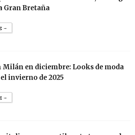
 a Gran Bretaña
g →
n Milán en diciembre: Looks de moda
el invierno de 2025
g →