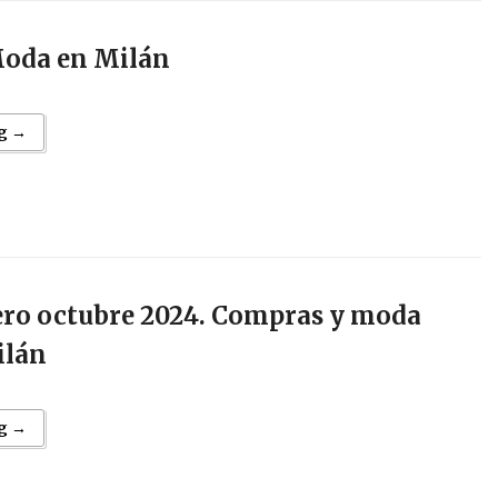
Moda en Milán
g →
jero octubre 2024. Compras y moda
ilán
g →