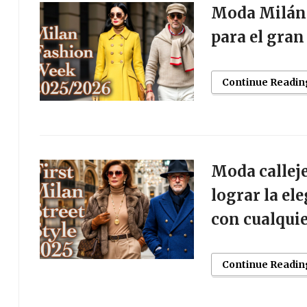
Moda Milán 2
para el gran
Continue Readin
Moda calleje
lograr la el
con cualqui
Continue Readin