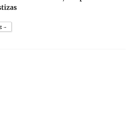
tizas
g →