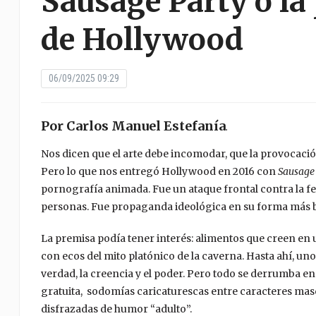
Sausage Party o la
de Hollywood
06/09/2025 09:29
Por
Carlos Manuel Estefanía
.
Nos dicen que el arte debe incomodar, que la provocació
Pero lo que nos entregó Hollywood en 2016 con
Sausage
pornografía animada. Fue un ataque frontal contra la fe,
personas. Fue propaganda ideológica en su forma más 
La premisa podía tener interés: alimentos que creen en u
con ecos del mito platónico de la caverna. Hasta ahí, uno
verdad, la creencia y el poder. Pero todo se derrumba e
gratuita, sodomías caricaturescas entre caracteres masc
disfrazadas de humor “adulto”.