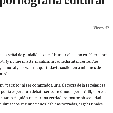
 pornografía cultural
Views: 52
n es señal de genialidad, que el humor obsceno es “liberador”.
 Party
no fue ni arte, ni sátira, ni comedia inteligente. Fue
 la moral y los valores que todavía sostienen a millones de
burda.
n “paraíso” al ser comprados, una alegoría de la fe religiosa
 podía esperar un debate serio, incómodo pero fértil, sobre la
n cuanto el guión muestra su verdadero rostro: obscenidad
ulinizados, insinuaciones lésbicas forzadas, orgías finales