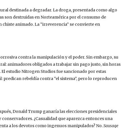
tural destinada a degradar. La droga, presentada como algo
eras son destruidas en Norteamérica por el consumo de
n chiste animado. La “irreverencia” se convierte en
 corrosiva contra la manipulación y el poder. Sin embargo, su
l: animadores obligados a trabajar sin pago justo, sin horas
s. El estudio Nitrogen Studios fue sancionado por estas
l: predican rebeldía contra “el sistema”, pero lo reproducen
espués, Donald Trump ganaría las elecciones presidenciales
os y conservadores. ¿Casualidad que aparezca entonces una
presenta a los devotos como ingenuos manipulados? No.
Sausage