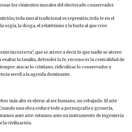
osionar los cimientos morales del electorado conservador.
tición; toda moral tradicional es represión; toda fe en el
 orgía, la droga, el relativismo y la burla al que cree.
te incorrecta”, que se atreve a decir lo que nadie se atreve.
xaltar la familia, defender la fe, reconocer la centralidad de
empre: atacar lo cristiano, ridiculizar lo conservador y
iencia servil a la agenda dominante.
eber más alto es elevar al ser humano, no rebajarlo. El arte
ad. Cuando una obra reduce todo a pornografía y grosería,
o estamos ante arte: estamos ante un instrumento de ingeniería
la civilización.