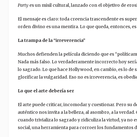
Party
es un misil cultural, lanzado con el objetivo de er
El mensaje es claro: toda creencia trascendente es supers
orden divino es una mentira. Lo que queda, entonces, es la
La trampa de la “irreverencia”
Muchos defienden la película diciendo que es “políticamen
Nada más falso. Lo verdaderamente incorrecto hoy sería e
lo sagrado. Lo que hace Hollywood, en cambio, es lo de si
glorificar la vulgaridad. Eso no es irreverencia, es obed
Lo que el arte debería ser
El arte puede criticar, incomodar y cuestionar. Pero su d
auténtico nos invita a la belleza, al asombro, a la verd
cuando trivializa lo sagrado y ridiculiza la virtud, ya n
social, una herramienta para corroer los fundamentos de 