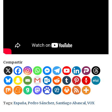
Compartir
Tags:
España
,
Pedro Sánchez
,
Santiago Abascal
,
VOX