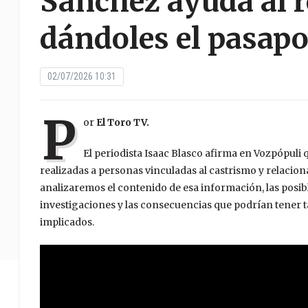
Sánchez ayuda al 
dándoles el pasapo
02/07/2026 10:31
P
or
El Toro TV.
El periodista Isaac Blasco afirma en Vozpópuli
realizadas a personas vinculadas al castrismo y relacio
analizaremos el contenido de esa información, las posibl
investigaciones y las consecuencias que podrían tener t
implicados.