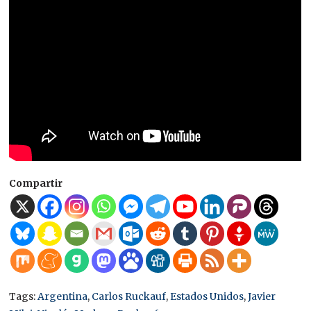
Compartir
Tags:
Argentina
,
Carlos Ruckauf
,
Estados Unidos
,
Javier