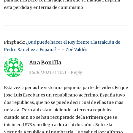
pantalones pero con la mujercita que se manda .. España
esta perdida y enferma de comunismo
Pingback:
¿Qué puede hacer el Rey frente a la traición de
Pedro Sánchez a España? – – Zoé Valdés
Ana Bonilla
26/06/2021 at 13:51
·
Reply
Esta vez, apenas he visto una pequeña parte del video. Es que
Jose Luis Escobar es un republicano acérrimo. España tuvo
dos republicas, que no se puede decir cual de ellas fue mas
nefasta.. Pero ahi estan, pidiendo la tercera republica
cuando aun no se han recuperado de la Primera que se
inicio en 1873 y no llego a durar ni dos años. Sobre la
Segunda Republica, ni nombrarla. Fue salir el Rey Alfonso