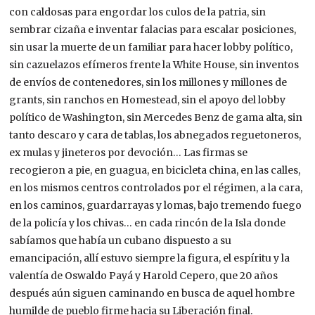
con caldosas para engordar los culos de la patria, sin
sembrar cizaña e inventar falacias para escalar posiciones,
sin usar la muerte de un familiar para hacer lobby político,
sin cazuelazos efímeros frente la White House, sin inventos
de envíos de contenedores, sin los millones y millones de
grants, sin ranchos en Homestead, sin el apoyo del lobby
político de Washington, sin Mercedes Benz de gama alta, sin
tanto descaro y cara de tablas, los abnegados reguetoneros,
ex mulas y jineteros por devoción… Las firmas se
recogieron a pie, en guagua, en bicicleta china, en las calles,
en los mismos centros controlados por el régimen, a la cara,
en los caminos, guardarrayas y lomas, bajo tremendo fuego
de la policía y los chivas… en cada rincón de la Isla donde
sabíamos que había un cubano dispuesto a su
emancipación, allí estuvo siempre la figura, el espíritu y la
valentía de Oswaldo Payá y Harold Cepero, que 20 años
después aún siguen caminando en busca de aquel hombre
humilde de pueblo firme hacia su Liberación final.