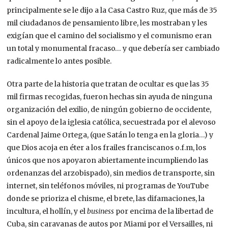
principalmente se le dijo a la Casa Castro Ruz, que más de 35
mil ciudadanos de pensamiento libre, les mostraban y les
exigían que el camino del socialismo y el comunismo eran
un total y monumental fracaso… y que debería ser cambiado
radicalmente lo antes posible.
Otra parte de la historia que tratan de ocultar es que las 35
mil firmas recogidas, fueron hechas sin ayuda de ninguna
organización del exilio, de ningún gobierno de occidente,
sin el apoyo de la iglesia católica, secuestrada por el alevoso
Cardenal Jaime Ortega, (que Satán lo tenga en la gloria…) y
que Dios acoja en éter a los frailes franciscanos o.f.m, los
únicos que nos apoyaron abiertamente incumpliendo las
ordenanzas del arzobispado), sin medios de transporte, sin
internet, sin teléfonos móviles, ni programas de YouTube
donde se prioriza el chisme, el brete, las difamaciones, la
incultura, el hollín, y el
business
por encima de la libertad de
Cuba, sin caravanas de autos por Miami por el Versailles, ni