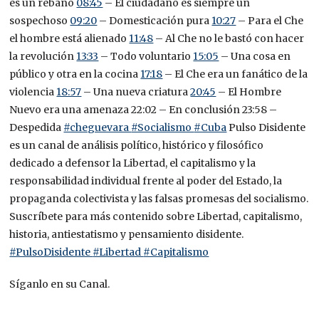
es un rebaño
08:45
– El ciudadano es siempre un
sospechoso
09:20
– Domesticación pura
10:27
– Para el Che
el hombre está alienado
11:48
– Al Che no le bastó con hacer
la revolución
13:33
– Todo voluntario
15:05
– Una cosa en
público y otra en la cocina
17:18
– El Che era un fanático de la
violencia
18:57
– Una nueva criatura
20:45
– El Hombre
Nuevo era una amenaza
22:02
– En conclusión
23:58
–
Despedida
#cheguevara
#Socialismo
#Cuba
Pulso Disidente
es un canal de análisis político, histórico y filosófico
dedicado a defensor la Libertad, el capitalismo y la
responsabilidad individual frente al poder del Estado, la
propaganda colectivista y las falsas promesas del socialismo.
Suscríbete para más contenido sobre Libertad, capitalismo,
historia, antiestatismo y pensamiento disidente.
#PulsoDisidente
#Libertad
#Capitalismo
Síganlo en su Canal.