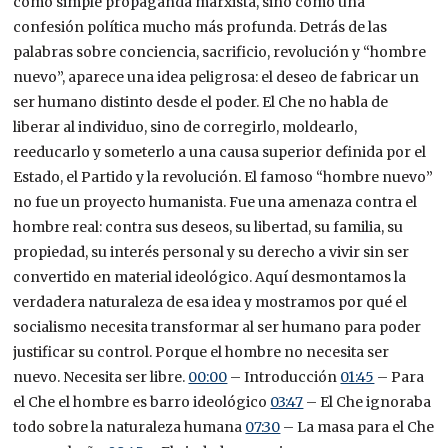
como simple propaganda marxista, sino como una
confesión política mucho más profunda. Detrás de las
palabras sobre conciencia, sacrificio, revolución y “hombre
nuevo”, aparece una idea peligrosa: el deseo de fabricar un
ser humano distinto desde el poder. El Che no habla de
liberar al individuo, sino de corregirlo, moldearlo,
reeducarlo y someterlo a una causa superior definida por el
Estado, el Partido y la revolución. El famoso “hombre nuevo”
no fue un proyecto humanista. Fue una amenaza contra el
hombre real: contra sus deseos, su libertad, su familia, su
propiedad, su interés personal y su derecho a vivir sin ser
convertido en material ideológico. Aquí desmontamos la
verdadera naturaleza de esa idea y mostramos por qué el
socialismo necesita transformar al ser humano para poder
justificar su control. Porque el hombre no necesita ser
nuevo. Necesita ser libre.
00:00
– Introducción
01:45
– Para
el Che el hombre es barro ideológico
03:47
– El Che ignoraba
todo sobre la naturaleza humana
07:30
– La masa para el Che