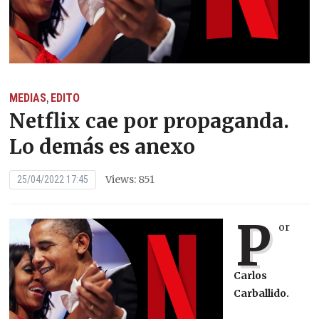
MEDIAS
EDITO
,
Netflix cae por propaganda.
Lo demás es anexo
Views: 851
25/04/2022 17:45
P
or
Carlos
Carballido.