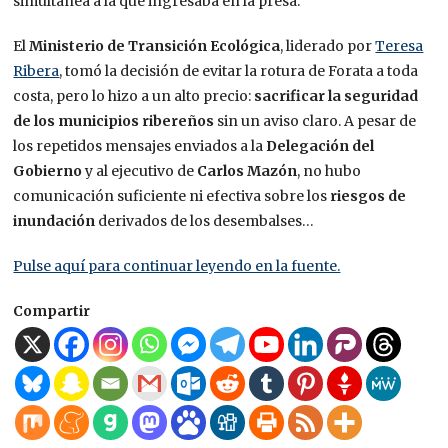
simultánea a la que ingresaba en la presa.
El
Ministerio de Transición Ecológica
, liderado por
Teresa
Ribera
, tomó la decisión de evitar la rotura de Forata a toda
costa, pero lo hizo a un alto precio:
sacrificar la seguridad
de los municipios ribereños
sin un aviso claro. A pesar de
los repetidos mensajes enviados a la
Delegación del
Gobierno
y al ejecutivo de
Carlos Mazón
, no hubo
comunicación suficiente ni efectiva sobre los
riesgos de
inundación
derivados de los desembalses…
Pulse aquí para continuar leyendo en la fuente.
Compartir