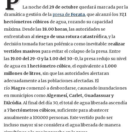
P
La noche del
29 de octubre
quedará marcada por la
dramática gestión de la
presa de
Forata
, que alcanzó los
37,1
hectómetros cúbicos
de agua, rozando su capacidad
máxima. Desde las
18.00 horas
, las autoridades se
enfrentaban al
riesgo de una rotura catastrófica
, y la
decisión tomada fue tan polémica como inevitable:
realizar
vertidos masivos
para evitar el colapso de la presa. Entre
las
19.00 del 29-O y la 1.00 del 30-O
, la presa redujo su nivel
de agua en
1 hectómetro cúbico
, el equivalente a
1.000
millones de litros
, sin que las autoridades alertaran
adecuadamente a las poblaciones afectadas. El
río
Magro
comenzó a desbordarse, causando inundaciones
en municipios como
Algemesí, Carlet, Guadassuar y
l’Alcúdia
. Al final del día 30, el total de agua liberada ascendía
a
7 hectómetros cúbicos
, suficiente para abastecer
anualmente a 100.000 personas. Este vertido pudo ser
incluso mayor si se considera el agua liberada de manera