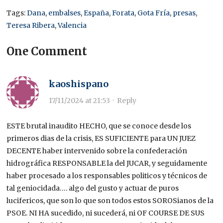
Tags:
Dana
,
embalses
,
España
,
Forata
,
Gota Fría
,
presas
,
Teresa Ribera
,
Valencia
One Comment
kaoshispano
17/11/2024 at 21:53
·
Reply
ESTE brutal inaudito HECHO, que se conoce desde los
primeros dias de la crisis, ES SUFICIENTE para UN JUEZ
DECENTE haber intervenido sobre la confederación
hidrográfica RESPONSABLE la del JUCAR, y seguidamente
haber procesado a los responsables politicos y técnicos de
tal geniocidada…. algo del gusto y actuar de puros
lucifericos, que son lo que son todos estos SOROSianos de la
PSOE. NI HA sucedido, ni sucederá, ni OF COURSE DE SUS