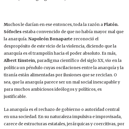
M
uchos le darían en ese entonces, toda la razón a
Platón.
Sófocles
estaba convencido de que no había mayor mal que
la anarquía.
Napoleón Bonaparte
reconoció el
despropósito de este vicio de la violencia, diciendo que la
anarquía es el trampolín hacia el poder absoluto. Es más,
Albert Einstein,
paradigma científico del siglo XX, vio en la
política un péndulo cuyas oscilaciones entre la anarquía y la
tiranía están alimentadas por ilusiones que se reciclan. O
sea, que la anarquía parece ser un mal social inescapable y
para muchos ambiciosos ideólogos y políticos, es
justificable.
La anarquía es el rechazo de gobierno o autoridad central
en una sociedad. En su naturaleza impulsiva e improvisada,
carece de estructuras estatales, jerárquicas y coercitivas, por