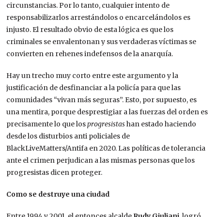
circunstancias. Por lo tanto, cualquier intento de
responsabilizarlos arrestándolos o encarcelándolos es
injusto. El resultado obvio de esta lógica es que los
criminales se envalentonan y sus verdaderas víctimas se
convierten en rehenes indefensos de la anarquía.
Hay un trecho muy corto entre este argumento y la
justificación de desfinanciar a la policía para que las
comunidades “vivan más seguras”. Esto, por supuesto, es
una mentira, porque desprestigiar a las fuerzas del orden es
precisamente lo que los
progresistas
han estado haciendo
desde los disturbios anti policiales de
BlackLiveMatters/Antifa en 2020. Las políticas de tolerancia
ante el crimen perjudican a las mismas personas que los
progresistas dicen proteger.
Como se destruye una ciudad
Entre 1994 y 2001, el entonces alcalde
Rudy Giuliani
, logró