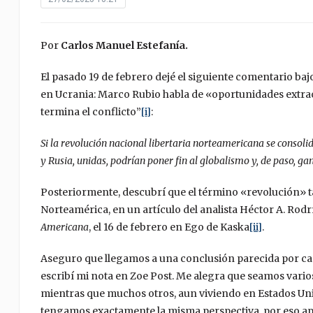
Por
Carlos Manuel Estefanía.
El pasado 19 de febrero dejé el siguiente comentario baj
en Ucrania: Marco Rubio habla de «oportunidades extraor
termina el conflicto”
[i]
:
Si la revolución nacional libertaria norteamericana se consoli
y Rusia, unidas, podrían poner fin al globalismo y, de paso, g
Posteriormente, descubrí que el término «revolución» ta
Norteamérica, en un artículo del analista Héctor A. Rodr
Americana
, el 16 de febrero en Ego de Kaska
[ii]
.
Aseguro que llegamos a una conclusión parecida por cam
escribí mi nota en Zoe Post. Me alegra que seamos vari
mientras que muchos otros, aun viviendo en Estados Uni
tengamos exactamente la misma perspectiva, por eso apr