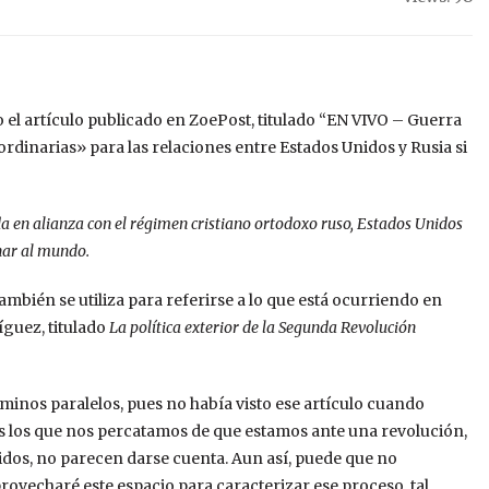
o el artículo publicado en ZoePost, titulado “EN VIVO – Guerra
dinarias» para las relaciones entre Estados Unidos y Rusia si
da en alianza con el régimen cristiano ortodoxo ruso, Estados Unidos
anar al mundo.
mbién se utiliza para referirse a lo que está ocurriendo en
íguez, titulado
La política exterior de la Segunda Revolución
inos paralelos, pues no había visto ese artículo cuando
os los que nos percatamos de que estamos ante una revolución,
dos, no parecen darse cuenta. Aun así, puede que no
ovecharé este espacio para caracterizar ese proceso, tal