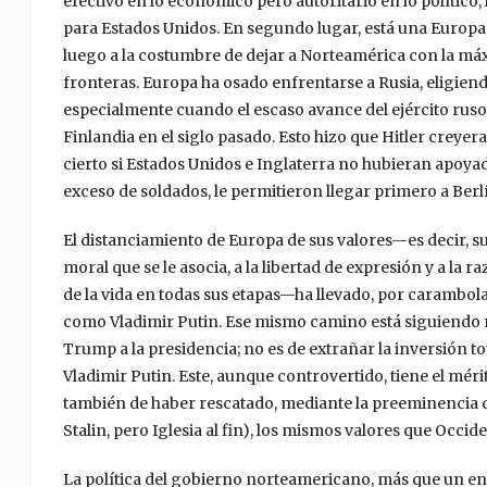
efectivo en lo económico pero autoritario en lo político
para Estados Unidos. En segundo lugar, está una Europa 
luego a la costumbre de dejar a Norteamérica con la máx
fronteras. Europa ha osado enfrentarse a Rusia, eligiend
especialmente cuando el escaso avance del ejército ruso
Finlandia en el siglo pasado. Esto hizo que Hitler creyer
cierto si Estados Unidos e Inglaterra no hubieran apoyad
exceso de soldados, le permitieron llegar primero a Berl
El distanciamiento de Europa de sus valores—es decir, su re
moral que se le asocia, a la libertad de expresión y a la
de la vida en todas sus etapas—ha llevado, por carambol
como Vladimir Putin. Ese mismo camino está siguiendo 
Trump a la presidencia; no es de extrañar la inversión to
Vladimir Putin. Este, aunque controvertido, tiene el mér
también de haber rescatado, mediante la preeminencia q
Stalin, pero Iglesia al fin), los mismos valores que Occide
La política del gobierno norteamericano, más que un enf