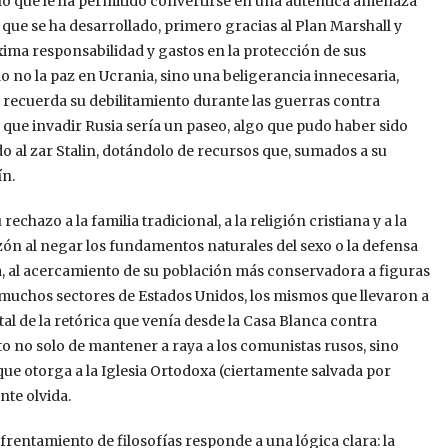
, lo que le ha permitido convertirse en una auténtica amenaza
que se ha desarrollado, primero gracias al Plan Marshall y
ima responsabilidad y gastos en la protección de sus
o no la paz en Ucrania, sino una beligerancia innecesaria,
 recuerda su debilitamiento durante las guerras contra
a que invadir Rusia sería un paseo, algo que pudo haber sido
o al zar Stalin, dotándolo de recursos que, sumados a su
ín.
chazo a la familia tradicional, a la religión cristiana y a la
 razón al negar los fundamentos naturales del sexo o la defensa
a, al acercamiento de su población más conservadora a figuras
muchos sectores de Estados Unidos, los mismos que llevaron a
tal de la retórica que venía desde la Casa Blanca contra
ito no solo de mantener a raya a los comunistas rusos, sino
ue otorga a la Iglesia Ortodoxa (ciertamente salvada por
nte olvida.
rentamiento de filosofías responde a una lógica clara: la