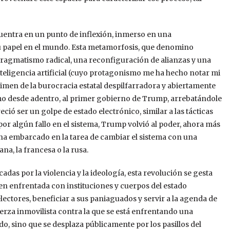
ntra en un punto de inflexión, inmerso en una
u papel en el mundo. Esta metamorfosis, que denomino
 pragmatismo radical, una reconfiguración de alianzas y una
nteligencia artificial (cuyo protagonismo me ha hecho notar mi
gimen de la burocracia estatal despilfarradora y abiertamente
omo desde adentro, al primer gobierno de Trump, arrebatándole
eció ser un golpe de estado electrónico, similar a las tácticas
r algún fallo en el sistema, Trump volvió al poder, ahora más
e ha embarcado en la tarea de cambiar el sistema con una
a, la francesa o la rusa.
adas por la violencia y la ideología, esta revolución se gesta
bien enfrentada con instituciones y cuerpos del estado
electores, beneficiar a sus paniaguados y servir a la agenda de
uerza inmovilista contra la que se está enfrentando una
o, sino que se desplaza públicamente por los pasillos del