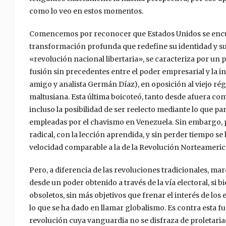
como lo veo en estos momentos.
Comencemos por reconocer que Estados Unidos se encue
transformación profunda que redefine su identidad y s
«revolución nacional libertaria», se caracteriza por un
fusión sin precedentes entre el poder empresarial y la i
amigo y analista Germán Díaz), en oposición al viejo ré
maltusiana. Esta última boicoteó, tanto desde afuera c
incluso la posibilidad de ser reelecto mediante lo que par
empleadas por el chavismo en Venezuela. Sin embargo, po
radical, con la lección aprendida, y sin perder tiempo s
velocidad comparable a la de la Revolución Norteamerican
Pero, a diferencia de las revoluciones tradicionales, marc
desde un poder obtenido a través de la vía electoral, si 
obsoletos, sin más objetivos que frenar el interés de los 
lo que se ha dado en llamar globalismo. Es contra esta f
revolución cuya vanguardia no se disfraza de proletariad