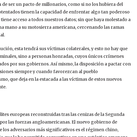
e ser un pacto de millonarios, como si no los hubiera del
otentados tienen la capacidad de enfrentar algo tan poderoso
, tiene acceso a todos nuestros datos; sin que haya molestado a
echa mano a su motosierra americana, cercenando las ramas
al.
ción, esta tendrá sus víctimas colaterales, y esto no hay que
criminales, sino a personas honradas, cuyos únicos crímenes
dos por sus gobiernos. Así mismo, la disposición a pactar con
cisiones siempre y cuando favorezcan al pueblo
o, que deja en la estacada a las víctimas de estos nuevos
nte.
 élites europeas reconstruidas tras las cenizas de la Segunda
por las fuerzas angloamericanas. El nuevo gobierno de
los adversarios más significativos es el régimen chino,