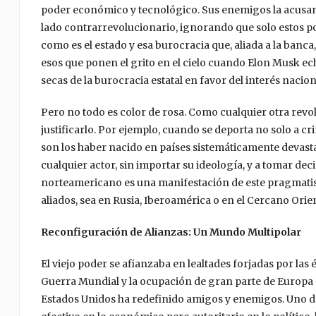
poder económico y tecnológico. Sus enemigos la acusan d
lado contrarrevolucionario, ignorando que solo estos p
como es el estado y esa burocracia que, aliada a la banca
esos que ponen el grito en el cielo cuando Elon Musk 
secas de la burocracia estatal en favor del interés nacion
Pero no todo es color de rosa. Como cualquier otra revolu
justificarlo. Por ejemplo, cuando se deporta no solo a 
son los haber nacido en países sistemáticamente devasta
cualquier actor, sin importar su ideología, y a tomar de
norteamericano es una manifestación de este pragmatism
aliados, sea en Rusia, Iberoamérica o en el Cercano Orie
Reconfiguración de Alianzas: Un Mundo Multipolar
El viejo poder se afianzaba en lealtades forjadas por las
Guerra Mundial y la ocupación de gran parte de Europa 
Estados Unidos ha redefinido amigos y enemigos. Uno de 