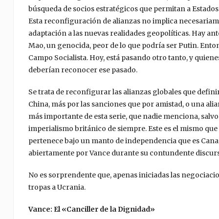
búsqueda de socios estratégicos que permitan a Estad
Esta reconfiguración de alianzas no implica necesariame
adaptación a las nuevas realidades geopolíticas. Hay an
Mao, un genocida, peor de lo que podría ser Putin. Enton
Campo Socialista. Hoy, está pasando otro tanto, y quiene
deberían reconocer ese pasado.
Se trata de reconfigurar las alianzas globales que defini
China, más por las sanciones que por amistad, o una ali
más importante de esta serie, que nadie menciona, salvo
imperialismo británico de siempre. Este es el mismo qu
pertenece bajo un manto de independencia que es Canadá
abiertamente por Vance durante su contundente discur
No es sorprendente que, apenas iniciadas las negociaci
tropas a Ucrania.
Vance: El «Canciller de la Dignidad»