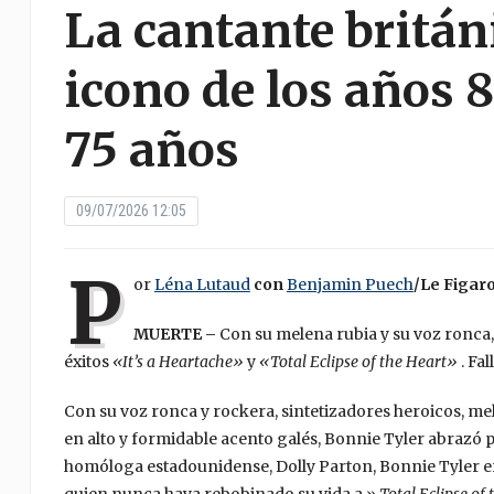
La cantante britán
icono de los años 8
75 años
09/07/2026 12:05
P
or
Léna Lutaud
con
Benjamin Puech
/Le Figaro
MUERTE –
Con su melena rubia y su voz ronca, 
éxitos
«It’s a Heartache»
y
«Total Eclipse of the Heart»
. Fal
Con su voz ronca y rockera, sintetizadores heroicos, me
en alto y formidable acento galés, Bonnie Tyler abrazó p
homóloga estadounidense, Dolly Parton, Bonnie Tyler era