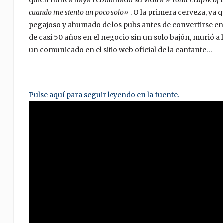
quien nunca haya rebobinado su vida a »
Total Eclipse of
cuando me siento un poco solo»
. O la primera cerveza, ya
pegajoso y ahumado de los pubs antes de convertirse en
de casi 50 años en el negocio sin un solo bajón, murió a 
un comunicado en el sitio web oficial de la cantante…
Pulse aquí para seguir leyendo en la fuente.