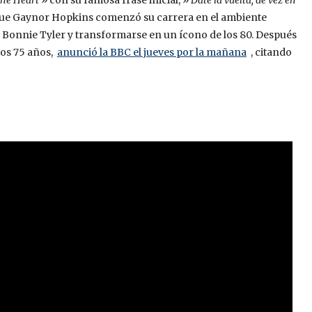
 the Heart
» con su famosa frase inicial, »
Date la vuelta, de vez en
 que Gaynor Hopkins comenzó su carrera en el ambiente
 Bonnie Tyler y transformarse en un ícono de los 80. Después
los 75 años,
anunció la BBC el jueves por la mañana
, citando