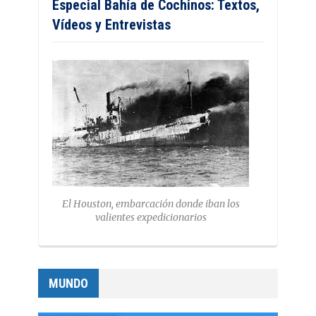
Especial Bahía de Cochinos: Textos,
Vídeos y Entrevistas
El Houston, embarcación donde iban los
valientes expedicionarios
MUNDO