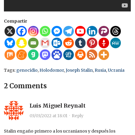
Compartir
Tags:
genocidio
,
Holodomor
,
Joseph Stalin
,
Rusia
,
Ucrania
2 Comments
Luis Miguel Reynalt
03/03/2022 at 18:01
·
Reply
Stalin engaño primero a los ucranianos y después los