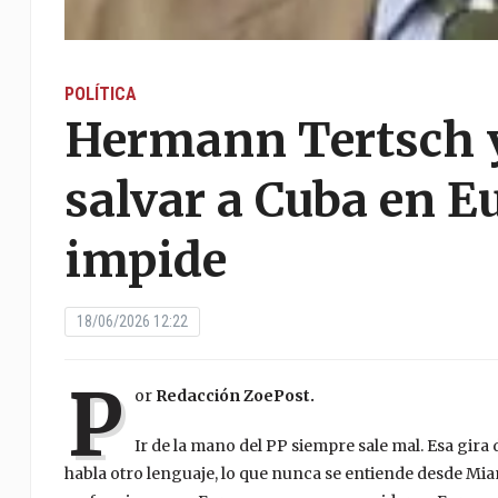
POLÍTICA
Hermann Tertsch 
salvar a Cuba en Eu
impide
18/06/2026 12:22
P
or
Redacción ZoePost.
Ir de la mano del PP siempre sale mal. Esa gira 
habla otro lenguaje, lo que nunca se entiende desde M