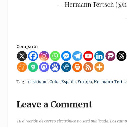
— Hermann Tertsch (@h
Compartir
Tags:
castrismo
,
Cuba
,
España
,
Europa
,
Hermann Tertsc
Leave a Comment
Tu dirección de correo electrónico no será publicada.
Los camp