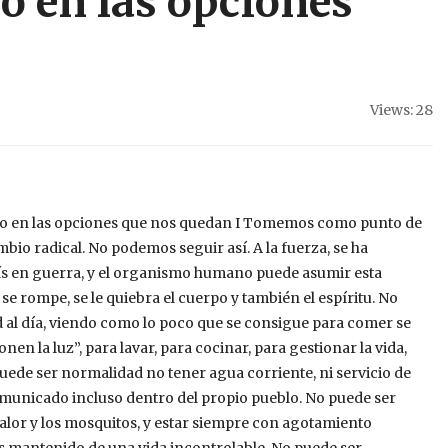
o en las opciones
Views: 28
do en las opciones que nos quedan I Tomemos como punto de
bio radical. No podemos seguir así. A la fuerza, se ha
aís en guerra, y el organismo humano puede asumir esta
e rompe, se le quiebra el cuerpo y también el espíritu. No
d al día, viendo como lo poco que se consigue para comer se
n la luz”, para lavar, para cocinar, para gestionar la vida,
uede ser normalidad no tener agua corriente, ni servicio de
comunicado incluso dentro del propio pueblo. No puede ser
lor y los mosquitos, y estar siempre con agotamiento
és mantenido de una vida incontrolable. No puede ser