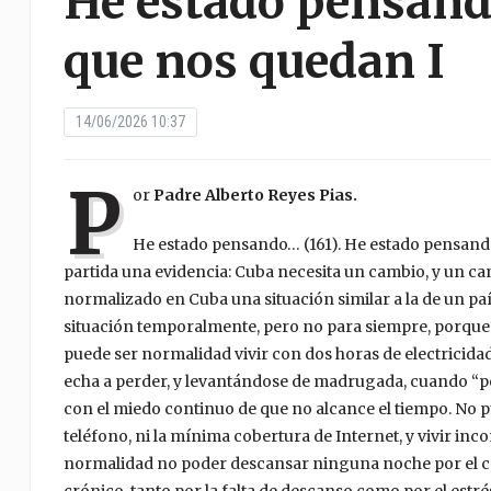
He estado pensand
que nos quedan I
14/06/2026 10:37
P
or
Padre Alberto Reyes Pias.
He estado pensando… (161). He estado pensan
partida una evidencia: Cuba necesita un cambio, y un cam
normalizado en Cuba una situación similar a la de un p
situación temporalmente, pero no para siempre, porque s
puede ser normalidad vivir con dos horas de electricida
echa a perder, y levantándose de madrugada, cuando “pone
con el miedo continuo de que no alcance el tiempo. No p
teléfono, ni la mínima cobertura de Internet, y vivir in
normalidad no poder descansar ninguna noche por el ca
crónico, tanto por la falta de descanso como por el estr