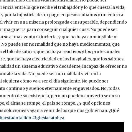
encia entre lo que recibe el trabajador y lo que cuesta la vida,
, y por la injusticia de un pago en pesos cubanos y un cobro a
al vivir en una miseria prolongada e insuperable, dependiendo
r una guerra para conseguir cualquier cosa. No puede ser
arse a una aventura incierta, y que no haya combustible ni
es. No puede ser normalidad que no haya medicamentos, que
el hilo de sutura, que no haya reactivos y los profesionales
are, que no haya electricidad en los hospitales, que los salones
alidad un sistema educativo decadente, incapaz de ofrecer no
ntale la vida. No puede ser normalidad vivir en la
i siquiera cómo va a ser el día siguiente. No puede ser
nto continuo y sueños eternamente engavetados. No, todas
omento de su existencia, pero no pueden convertirse en su
e, el alma se rompe, el país se rompe. ¿Y qué opciones
as soluciones vayan a venir de los que nos gobiernan. ¿Qué
baestadofallido
#iglesiacatolica