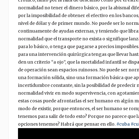
normalidad no tener el dinero básico, por la abismal difer
por la imposibilidad de obtener el efectivo en los bancos
nivel de dólar y de primer mundo. No puede ser lo norm
continuamente de ayudas externas, y teniendo que libra
normalidad que el transporte no exista o signifique lanz
para lo básico, o tenga que pagarse a precios imposibl
para una intervención quirúrgica tengas que llevar hasta 
den un criterio “a ojo”, que la mortalidad infantil se disp
de operación sean espacios ruinosos. No puede ser norm
una formación sólida, sino una formación básica que apu
incertidumbre constante, sin la posibilidad de predecir n
normalidad vivir en modo supervivencia, con agotamie
estas cosas puede afrontarlas el ser humano en algún m
modo de existir, porque entonces, el ser humano se romp
tenemos para salir de todo esto? Porque no parece que l
opciones tenemos? Habrá que pensar en ello.
#cuba
#cu