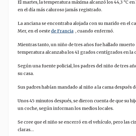
El martes, la temperatura máxima alcanzó los 44,3 °C en l
en el día más caluroso jamás registrado.
La anciana se encontraba alojada con su marido en el c
Mer, en el oeste
de Francia
, cuando enfermó.
Mientras tanto, un niño de tres años fue hallado muerto 
temperatura alcanzaba los 41 grados centígrados en la c
Según una fuente policial, los padres del niño de tres a
su casa.
Sus padres habían mandado al niño a la cama después de
Unos 45 minutos después, se dieron cuenta de que su hij
un coche, según informan los medios locales.
Se cree que el niño se encerró en el vehículo, pero las 
claras…