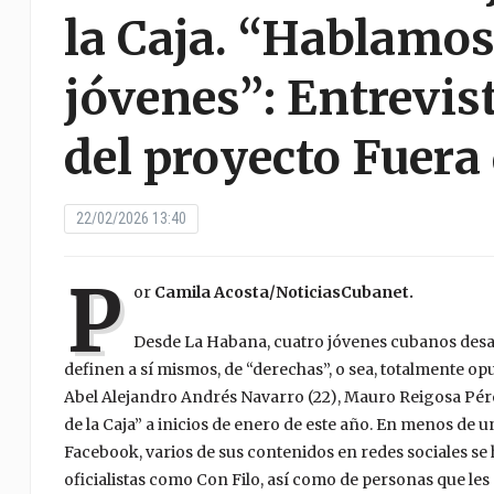
la Caja. “Hablamo
jóvenes”: Entrevis
del proyecto Fuera 
22/02/2026 13:40
P
or
Camila Acosta/NoticiasCubanet.
Desde La Habana, cuatro jóvenes cubanos desafi
definen a sí mismos, de “derechas”, o sea, totalmente op
Abel Alejandro Andrés Navarro (22), Mauro Reigosa Pér
de la Caja” a inicios de enero de este año. En menos de
Facebook, varios de sus contenidos en redes sociales s
oficialistas como Con Filo, así como de personas que le