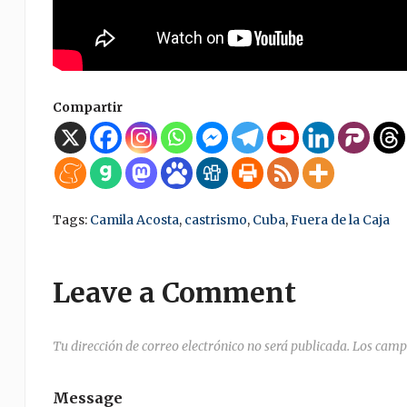
Compartir
Tags:
Camila Acosta
,
castrismo
,
Cuba
,
Fuera de la Caja
Leave a Comment
Tu dirección de correo electrónico no será publicada.
Los camp
Message