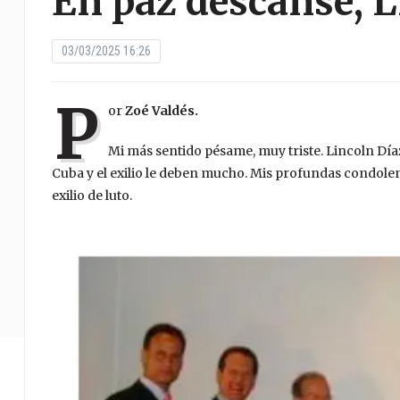
En paz descanse, L
03/03/2025 16:26
P
or
Zoé Valdés.
Mi más sentido pésame, muy triste. Lincoln Dí
Cuba y el exilio le deben mucho. Mis profundas condolencia
exilio de luto.