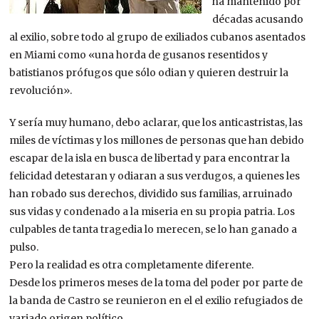
ha mantenido por
décadas acusando
al exilio, sobre todo al grupo de exiliados cubanos asentados
en Miami como «una horda de gusanos resentidos y
batistianos prófugos que sólo odian y quieren destruir la
revolución».
Y sería muy humano, debo aclarar, que los anticastristas, las
miles de víctimas y los millones de personas que han debido
escapar de la isla en busca de libertad y para encontrar la
felicidad detestaran y odiaran a sus verdugos, a quienes les
han robado sus derechos, dividido sus familias, arruinado
sus vidas y condenado a la miseria en su propia patria. Los
culpables de tanta tragedia lo merecen, se lo han ganado a
pulso.
Pero la realidad es otra completamente diferente.
Desde los primeros meses de la toma del poder por parte de
la banda de Castro se reunieron en el el exilio refugiados de
variado origen político.