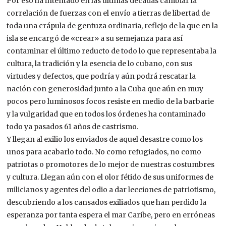
Por eso ha intentado en las últimas décadas cambiar la
correlación de fuerzas con el envío a tierras de libertad de
toda una crápula de gentuza ordinaria, reflejo de la que en la
isla se encargó de «crear» a su semejanza para así
contaminar el último reducto de todo lo que representaba la
cultura, la tradición y la esencia de lo cubano, con sus
virtudes y defectos, que podría y aún podrá rescatar la
nación con generosidad junto a la Cuba que aún en muy
pocos pero luminosos focos resiste en medio de la barbarie
y la vulgaridad que en todos los órdenes ha contaminado
todo ya pasados 61 años de castrismo.
Y llegan al exilio los enviados de aquel desastre como los
unos para acabarlo todo. No como refugiados, no como
patriotas o promotores de lo mejor de nuestras costumbres
y cultura. Llegan aún con el olor fétido de sus uniformes de
milicianos y agentes del odio a dar lecciones de patriotismo,
descubriendo a los cansados exiliados que han perdido la
esperanza por tanta espera el mar Caribe, pero en erróneas