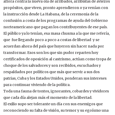
aflora contra la nueva ola de arribados, arribistas de aviezos
propósitos, que viven, pronto aprendieron o ya venían con
la instrucción desde La Habana, de la ceremonia de la
confusión a costa de los programas de ayuda del Gobierno
norteamericano que pagan los contribuyentes de ese país.
El público ya lo tenían, esa masa chusma a la que me refería,
que fue llegando poco a poco a costas de libertad y se
acuerdan ahora del país que huyeron sin hacer nada por
transformar. Esos son los que sin pudor reparten hoy
certificados de oposición al castrismo, actúan como tropa de
choque de los salvadores y son recibidos, escuchados y
respaldados por políticos que más que servir a sus dos
patrias, Cuba y los Estados Unidos, ponderan sus intereses
para continuar viviendo de la política.
Toda una fauna de tontos, ignorantes, cobardes y vividores
que cada día alejan más el momento de la libertad.
El exilio supo ser tolerante un día con sus enemigos que
reconociendo su falta de visión, su temor y su egoísmo una