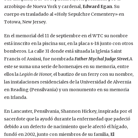
arzobispo de Nueva York y cardenal,
Edward Egan
. Su
cuerpo es trasladado al «Holy Sepulchre Cementery» en
Totowa, New Jersey.
En el memorial del 11 de septiembre en el WTC su nombre
está inscrito en la piscina sur, en la placa s-18 junto con otros
bomberos. La calle 31 donde está situada la Iglesia Saint
Francis of Assissi, fue nombrada
Father Mychal Judge Street.
​A
este se suma una serie de homenajes en su memoria, entre
ellos la
Legión de Honor,
el bautizo de un ferry con su nombre,
las instalaciones residenciales de la Universidad de Alvernia
en Reading (Pensilvania) y un monumento en su memoria
en Irlanda.
En Lancaster, Pensilvania, Shannon Hickey, inspirada por el
sacerdote que la ayudó durante la enfermedad que padeció
debido a un defecto de nacimiento que le afectó el hígado,
fundó en 2002, junto con miembros de su familia,
El