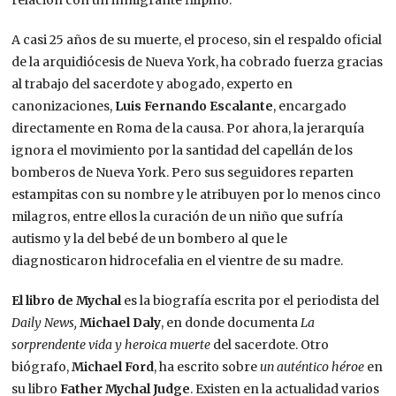
relación con un inmigrante filipino.
A casi 25 años de su muerte, el proceso, sin el respaldo oficial
de la arquidiócesis de Nueva York, ha cobrado fuerza gracias
al trabajo del sacerdote y abogado, experto en
canonizaciones,
Luis Fernando Escalante
, encargado
directamente en Roma de la causa.​ Por ahora, la jerarquía
ignora el movimiento por la santidad del capellán de los
bomberos de Nueva York. Pero sus seguidores reparten
estampitas con su nombre y le atribuyen por lo menos cinco
milagros, entre ellos la curación de un niño que sufría
autismo y la del bebé de un bombero al que le
diagnosticaron hidrocefalia en el vientre de su madre.
El libro de Mychal
es la biografía escrita por el periodista del
Daily News,
Michael Daly
, en donde documenta
La
sorprendente vida y heroica muerte
del sacerdote. Otro
biógrafo,
Michael Ford
, ha escrito sobre
un auténtico héroe
en
su libro
Father Mychal Judge
. Existen en la actualidad varios