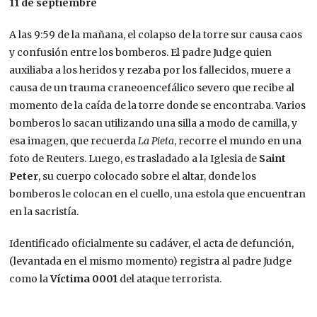
11 de septiembre
A las 9:59 de la mañana, el colapso de la torre sur causa caos
y confusión entre los bomberos. El padre Judge quien
auxiliaba a los heridos y rezaba por los fallecidos, muere a
causa de un trauma craneoencefálico severo que recibe al
momento de la caída de la torre donde se encontraba. Varios
bomberos lo sacan utilizando una silla a modo de camilla, y
esa imagen, que recuerda
La Pieta
, recorre el mundo en una
foto de Reuters.​ Luego, es trasladado a la Iglesia de
Saint
Peter
, su cuerpo colocado sobre el altar, donde los
bomberos le colocan en el cuello, una estola que encuentran
en la sacristía.​
Identificado oficialmente su cadáver, el acta de defunción,
(levantada en el mismo momento) registra al padre Judge
como la
Víctima 0001
del ataque terrorista.