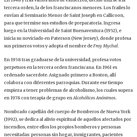
En 1948 y tras varios años de esfuerzos, decide unirse a la
tercera orden, la de los franciscanos menores. Los frailes lo
envían al Seminario Menor de Saint Joseph en Callicoon,
para que termine sus estudios de preparatoria. Ingresa
luego en la Universidad de Saint Buenaventura (1952), e
inicia su noviciado en Paterson (New Jersey), donde profesa
sus primeros votos y adopta el nombre de
Fray Mychal
.
En 1958 tras graduarse de la universidad, profesa votos
perpetuos en la tercera orden franciscana. En 1961 es
ordenado sacerdote. Asignado primero a Boston, allí
colabora con diferentes parroquias. Durante ese tiempo
empieza a tener problemas de alcoholismo, los cuales supera
en 1978 con terapia de grupo en
Alcohólicos Anónimos
.
Nombrado capellán del cuerpo de Bomberos de Nueva York
(1992), se dedica al alivio espiritual de aquellos afectados por
incendios, entre ellos los propios bomberos y personas
necesitadas: personas sin hogar, inmigrantes, pacientes