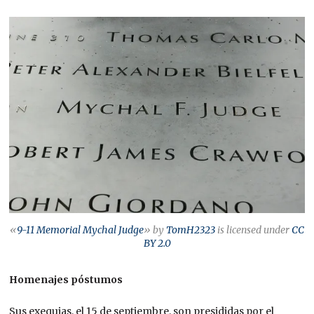
«
9-11 Memorial Mychal Judge
» by
TomH2323
is licensed under
CC
BY 2.0
Homenajes póstumos
Sus exequias, el 15 de septiembre, son presididas por el