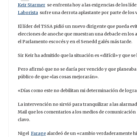
Keir Starmer
se enfrenta hoy a las exigencias de los líd
Laborista
sufre una derrota aplastante por parte de los 
El líder del TSSA pidió un nuevo dirigente que pueda evita
elecciones de anoche que muestran una debacle en los 
el Parlamento escocés y en el Senedd galés más tarde.
Sir Keir ha admitido que la situación es «difícil» y que 
Pero afirmó que no se daría por vencido y que planeaba
público de que «las cosas mejorarán».
«Días como este no debilitan mi determinación de lograr
La intervención no sirvió para tranquilizar a las alarmada
Mail que los comentarios a los medios de comunicación e
clavo.
Nigel
Farage
alardeó de un «cambio verdaderamente histó