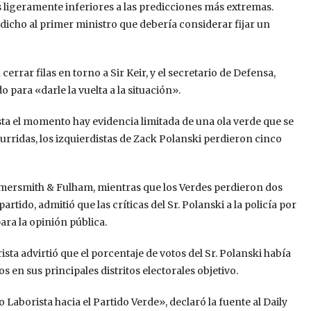
 ligeramente inferiores a las predicciones más extremas.
icho al primer ministro que debería considerar fijar un
errar filas en torno a Sir Keir, y el secretario de Defensa,
o para «darle la vuelta a la situación».
a el momento hay evidencia limitada de una ola verde que se
rridas, los izquierdistas de Zack Polanski perdieron cinco
mersmith & Fulham, mientras que los Verdes perdieron dos
partido, admitió que las críticas del Sr. Polanski a la policía por
ara la opinión pública.
sta advirtió que el porcentaje de votos del Sr. Polanski había
 en sus principales distritos electorales objetivo.
Laborista hacia el Partido Verde», declaró la fuente al Daily