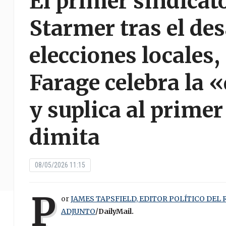
El primer sindicato
Starmer tras el des
elecciones locales
Farage celebra la 
y suplica al prime
dimita
08/05/2026 11:15
P
or
JAMES TAPSFIELD, EDITOR POLÍTICO DEL 
ADJUNTO
/DailyMail.