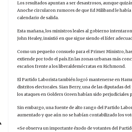
Los resultados apuntan a ser desastrosos, aunque quizás
Anoche circularon rumores de que Ed Miliband le había d
calendario de salida.
Esta mañana, los ministros leales al gobierno intentaron c
John Healey, insistió en que sigue siendo el líder adecuad
Como un pequeño consuelo para el Primer Ministro, hast
extiende por todo el país.
En las zonas urbanas más concu
escaños frente a los liberaldemócratas en Richmond.
El Partido Laborista también logró mantenerse en Ham
distritos electorales. Sian Berry, una de las diputadas del 
los ataques en Golders Green habían sido perjudiciales p
Sin embargo, una fuente de alto rango del Partido Labori
aumentado y que aún no se habían contabilizado los votos
«Se observa un importante éxodo de votantes del Partido 