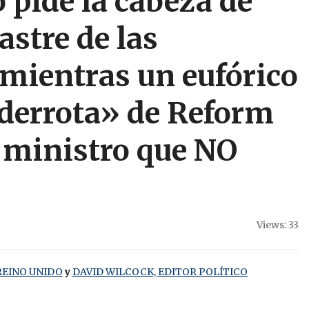
 pide la cabeza de
astre de las
, mientras un eufórico
«derrota» de Reform
r ministro que NO
Views: 33
REINO UNIDO
y
DAVID WILCOCK, EDITOR POLÍTICO