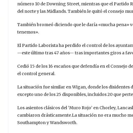
número 10 de Downing Street, mientras que el Partido R
del norte y las Midlands. También le quitó el consejo m
También bromeó diciendo que le daría «mucha pena» ver a
tenemos».
El Partido Laborista ha perdido el control de los ayunt
—este último tras 47 años— tras importantes giros a fav
Cedió 15 de los 16 escaños que defendía en el Consejo d
el control general.
La situación fue similar en Wigan, donde los disidentes d
excepto uno de los 25 disponibles, incluidos 20 que perte
Los asientos clásicos del ‘Muro Rojo’ en Chorley, Lanca
cambiaron drásticamente.
La situación no era mucho mej
Southampton y Wandsworth.