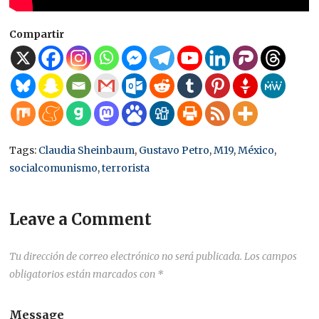
Compartir
Tags:
Claudia Sheinbaum
,
Gustavo Petro
,
M19
,
México
,
socialcomunismo
,
terrorista
Leave a Comment
Tu dirección de correo electrónico no será publicada.
Los campos
obligatorios están marcados con
*
Message