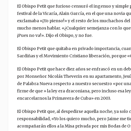
El Obispo Petit que furioso censuró el ingenuo y simpl
festival de la Vicaría, Alain García, en el que una novia
exclamaba «¡Yo pienso!» y el resto de los muchachos del 
mucho menos hablar. «¿Cualquier semejanza con lo que l
¡Pues no va!». Dijo el Obispo, y no fue.
El Obispo Petit que quitaba en privado importancia, cu
Sardiñas y el Movimiento Cristiano liberación, porque «
El Obispo Petit que hace diez años se enfrascó en un d
por Monseñor Nicolás Theverin en su apartamento, Jesús M
de Palabra Nueva respecto a nuestro secuestro «por una l
firme de que » la ley era draconiana, pero incluso esa le
encarcelarnos la Primavera de Cuba» en 2003.
El Obispo Petit que, al despedirse aquella noche, ya so
responsabilidad, «Yo los quiero mucho, pero Jaime me
acompañarán ellos a la Misa privada por mis Bodas de 