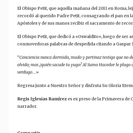
El Obispo Petit, que aquella mañana del 2011 en Roma, le
recordó al querido Padre Petit, consagrando el pan en la
Apóstoles y de sus manos recibir el sacramento de reco
El Obispo Petit, que dedicó a «Oswaldito», luego de ser ase
conmovedoras palabras de despedida citando a Gaspar 
“
Conciencia nunca dormida, mudo y pertinaz testigo que no deja
olvida; mas ¿quién sacude tu yugo? Al Sumo Hacedor le plugo que
verdugo
…»
Regresa junto a Nuestro Señor y disfruta Su Gloria Etema
Regis Iglesias Ramírez
es ex preso de la Primavera de 
narrador.
Compartir