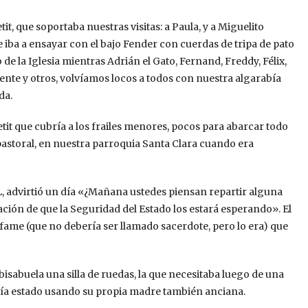
tit, que soportaba nuestras visitas: a Paula, y a Miguelito
iba a ensayar con el bajo Fender con cuerdas de tripa de pato
o de la Iglesia mientras Adrián el Gato, Fernand, Freddy, Félix,
cente y otros, volvíamos locos a todos con nuestra algarabía
da.
etit que cubría a los frailes menores, pocos para abarcar todo
 pastoral, en nuestra parroquia Santa Clara cuando era
, advirtió un día «¿Mañana ustedes piensan repartir alguna
ión de que la Seguridad del Estado los estará esperando». El
nfame (que no debería ser llamado sacerdote, pero lo era) que
 bisabuela una silla de ruedas, la que necesitaba luego de una
había estado usando su propia madre también anciana.