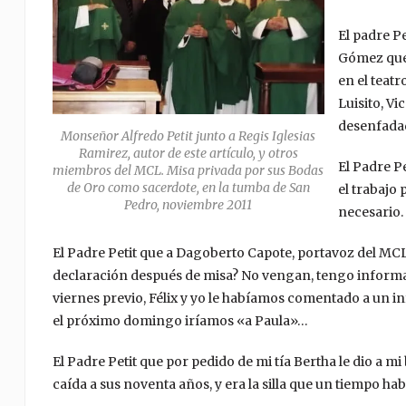
El padre Pe
Gómez que 
en el teatr
Luisito, Vi
desenfada
Monseñor Alfredo Petit junto a Regis Iglesias
Ramirez, autor de este artículo, y otros
El Padre P
miembros del MCL. Misa privada por sus Bodas
de Oro como sacerdote, en la tumba de San
el trabajo
Pedro, noviembre 2011
necesario.
El Padre Petit que a Dagoberto Capote, portavoz del MCL
declaración después de misa? No vengan, tengo informac
viernes previo, Félix y yo le habíamos comentado a un i
el próximo domingo iríamos «a Paula»…
El Padre Petit que por pedido de mi tía Bertha le dio a mi
caída a sus noventa años, y era la silla que un tiempo 