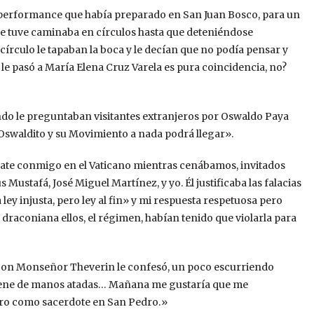
e performance que había preparado en San Juan Bosco, para un
 que tuve caminaba en círculos hasta que deteniéndose
círculo le tapaban la boca y le decían que no podía pensar y
e pasó a María Elena Cruz Varela es pura coincidencia, no?
ando le preguntaban visitantes extranjeros por Oswaldo Paya
Oswaldito y su Movimiento a nada podrá llegar».
ebate conmigo en el Vaticano mientras cenábamos, invitados
ustafá, José Miguel Martínez, y yo. Él justificaba las falacias
ey injusta, pero ley al fin» y mi respuesta respetuosa pero
y draconiana ellos, el régimen, habían tenido que violarla para
lo con Monseñor Theverin le confesó, un poco escurriendo
 tiene de manos atadas… Mañana me gustaría que me
Oro como sacerdote en San Pedro.»