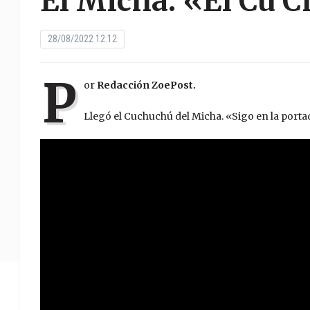
El Micha: «El Cu 
28/08/2022 12:12
P
or
Redacción ZoePost.
Llegó el Cuchuchú del Micha. «Sigo en la port