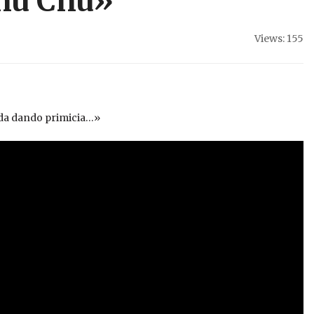
Chu Chu»
Views: 155
ada dando primicia…»