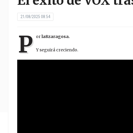
El éxito de VOX tr
21/08/2025 08:54
P
or
la8zaragosa.
Y seguirá creciendo.