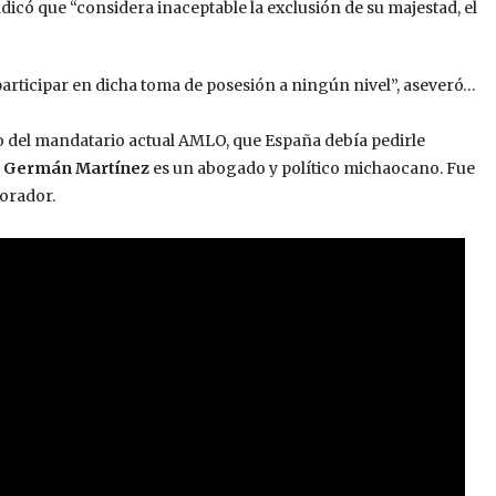
icó que “considera inaceptable la exclusión de su majestad, el
articipar en dicha toma de posesión a ningún nivel”, aseveró…
o del mandatario actual AMLO, que España debía pedirle
.
Germán Martínez
es un abogado y político michaocano. Fue
 orador.