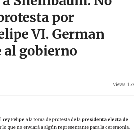
’ a Sheinbaum: No
protesta por
Felipe VI. German
 al gobierno
Views: 157
el
rey Felipe
a la toma de protesta de la
presidenta electa de
or lo que no enviará a algún representante para la ceremonia.