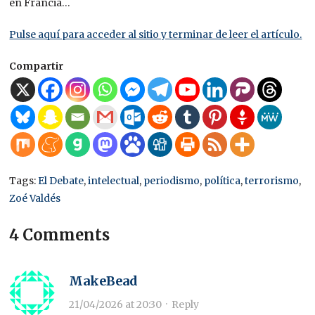
en Francia…
Pulse aquí para acceder al sitio y terminar de leer el artículo.
Compartir
Tags:
El Debate
,
intelectual
,
periodismo
,
política
,
terrorismo
,
Zoé Valdés
4 Comments
MakeBead
21/04/2026 at 20:30
·
Reply