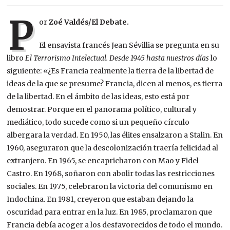
P
or
Zoé Valdés/El Debate.
El ensayista francés Jean Sévillia se pregunta en su
libro
El Terrorismo Intelectual. Desde 1945 hasta nuestros días
lo
siguiente: «¿Es Francia realmente la tierra de la libertad de
ideas de la que se presume? Francia, dicen al menos, es tierra
de la libertad. En el ámbito de las ideas, esto está por
demostrar. Porque en el panorama político, cultural y
mediático, todo sucede como si un pequeño círculo
albergara la verdad. En 1950, las élites ensalzaron a Stalin. En
1960, aseguraron que la descolonización traería felicidad al
extranjero. En 1965, se encapricharon con Mao y Fidel
Castro. En 1968, soñaron con abolir todas las restricciones
sociales. En 1975, celebraron la victoria del comunismo en
Indochina. En 1981, creyeron que estaban dejando la
oscuridad para entrar en la luz. En 1985, proclamaron que
Francia debía acoger a los desfavorecidos de todo el mundo.