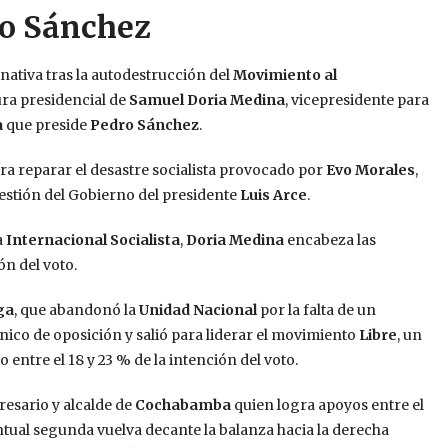
dro Sánchez
nativa tras la autodestrucción del
Movimiento al
ura presidencial de
Samuel Doria Medina
, vicepresidente para
a
que preside
Pedro Sánchez
.
para reparar el desastre socialista provocado por
Evo Morales
,
gestión del Gobierno del presidente
Luis Arce
.
a
Internacional Socialista
,
Doria Medina
encabeza las
ón del voto.
ga
, que abandonó la
Unidad Nacional
por la falta de un
co de oposición y salió para liderar el movimiento
Libre
, un
entre el 18 y 23 % de la intención del voto.
presario y alcalde de
Cochabamba
quien logra apoyos entre el
ntual segunda vuelva decante la balanza hacia la derecha