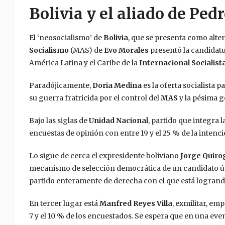
Bolivia y el aliado de Pe
El ‘neosocialismo’ de
Bolivia
, que se presenta como alter
Socialismo
(MAS) de
Evo Morales
presentó la candidat
América Latina y el Caribe de la
Internacional Socialist
Paradójicamente,
Doria Medina
es la oferta socialista 
su guerra fratricida por el control del
MAS
y la pésima 
Bajo las siglas de
Unidad Nacional
, partido que integra l
encuestas de opinión con entre 19 y el 25 % de la intenci
Lo sigue de cerca el expresidente boliviano
Jorge Quiro
mecanismo de selección democrática de un candidato úni
partido enteramente de derecha con el que está logrando 
En tercer lugar está
Manfred Reyes Villa
, exmilitar, em
7 y el 10 % de los encuestados. Se espera que en una eve