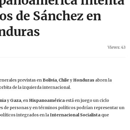
spanoamérica intenta
dos de Sánchez en
onduras
Views: 43
enerales previstas en
Bolivia
,
Chile
y
Honduras
abren la
orbita de la izquierda internacional.
nia
y
Gaza
, en
Hispanoamérica
está en juego un ciclo
nes de personas y en términos políticos podrían representar un
olíticos integrados en la
Internacional Socialista
que