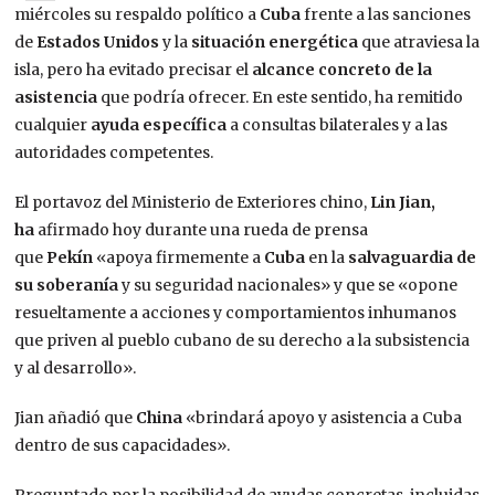
miércoles su respaldo político a
Cuba
frente a las sanciones
de
Estados Unidos
y la
situación energética
que atraviesa la
isla, pero ha evitado precisar el
alcance concreto de la
asistencia
que podría ofrecer. En este sentido, ha remitido
cualquier
ayuda específica
a consultas bilaterales y a las
autoridades competentes.
El portavoz del Ministerio de Exteriores chino,
Lin Jian,
ha
afirmado hoy durante una rueda de prensa
que
Pekín
«apoya firmemente a
Cuba
en la
salvaguardia de
su soberanía
y su seguridad nacionales» y que se «opone
resueltamente a acciones y comportamientos inhumanos
que priven al pueblo cubano de su derecho a la subsistencia
y al desarrollo».
Jian añadió que
China
«brindará apoyo y asistencia a Cuba
dentro de sus capacidades».