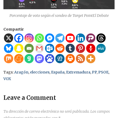
Porcentaje de voto según el sondeo de Target PointEl Debate
Compartir
Tags:
Aragón
,
elecciones
,
España
,
Extremadura
,
PP
,
PSOE
,
VOX
Leave a Comment
Tu dirección de correo electrónico no será publicada.
Los campos
obligatorios están marcados con
*