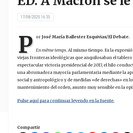
ED. A Macron se le
17/08/2025 16:35
P
or
José María Ballester Esquivias/El Debate.
En même temps
. Al mismo tiempo. Es la expresi
viejas fronteras ideológicas que anquilosaban el tablero 
espectacular victoria presidencial de 2017, el hilo con
una abrumadora mayoría parlamentaria mediante la apr
social y antropológico y de medidas «de derechas» en lo 
mantenimiento del orden, asunto muy sensible en la opi
Pulse aquí para continuar leyendo en la fuente.
Compartir