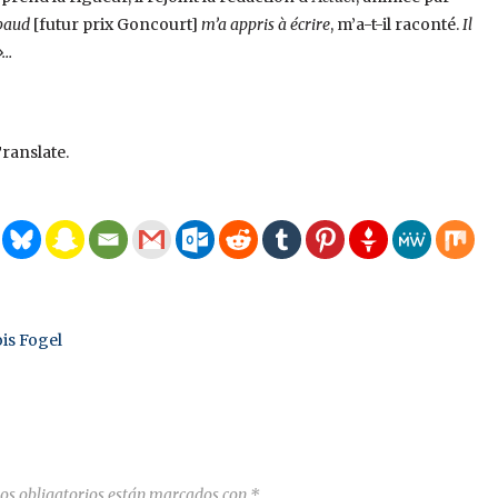
baud
[futur prix Goncourt]
m’a appris à écrire
, m’a-t-il raconté.
Il
»…
ranslate.
is Fogel
os obligatorios están marcados con
*