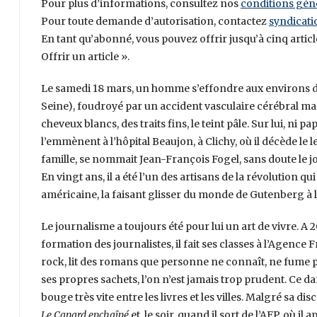
Pour plus d’informations, consultez nos
conditions gén
Pour toute demande d’autorisation, contactez
syndicat
En tant qu’abonné, vous pouvez offrir jusqu’à cinq articl
Offrir un article ».
Le samedi 18 mars, un homme s’effondre aux environs d
Seine), foudroyé par un accident vasculaire cérébral mas
cheveux blancs, des traits fins, le teint pâle. Sur lui, ni 
l’emmènent à l’hôpital Beaujon, à Clichy, où il décède le
famille, se nommait Jean-François Fogel, sans doute le jou
En vingt ans, il a été l’un des artisans de la révolution 
américaine, la faisant glisser du monde de Gutenberg à 
Le journalisme a toujours été pour lui un art de vivre. A
formation des journalistes, il fait ses classes à l’Agence
rock, lit des romans que personne ne connaît, ne fume p
ses propres sachets, l’on n’est jamais trop prudent. Ce d
bouge très vite entre les livres et les villes. Malgré sa di
Le Canard enchaîné
et, le soir, quand il sort de l’AFP, où il 