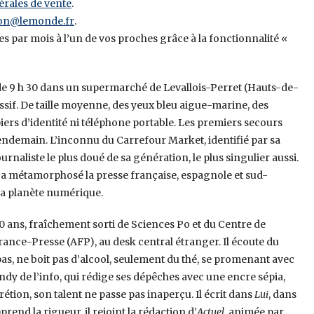
érales de vente
.
ion@lemonde.fr
.
es par mois à l’un de vos proches grâce à la fonctionnalité «
e 9 h 30 dans un supermarché de Levallois-Perret (Hauts-de-
sif. De taille moyenne, des yeux bleu aigue-marine, des
papiers d’identité ni téléphone portable. Les premiers secours
 lendemain. L’inconnu du Carrefour Market, identifié par sa
rnaliste le plus doué de sa génération, le plus singulier aussi.
qui a métamorphosé la presse française, espagnole et sud-
la planète numérique.
 20 ans, fraîchement sorti de Sciences Po et du Centre de
 France-Presse (AFP), au desk central étranger. Il écoute du
as, ne boit pas d’alcool, seulement du thé, se promenant avec
andy de l’info, qui rédige ses dépêches avec une encre sépia,
scrétion, son talent ne passe pas inaperçu. Il écrit dans
Lui
, dans
apprend la rigueur, il rejoint la rédaction d’
Actuel
, animée par