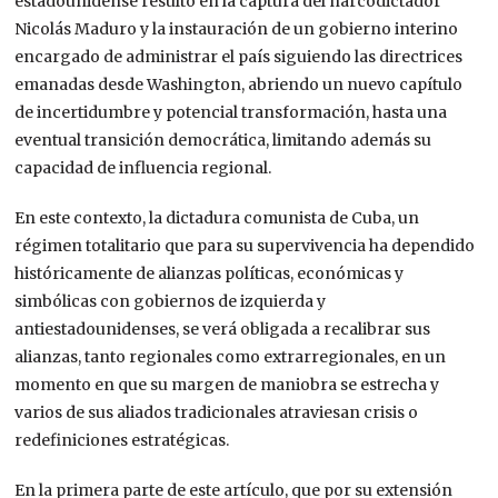
estadounidense resultó en la captura del narcodictador
Nicolás Maduro y
la instauración de un gobierno interino
encargado de administrar el país siguiendo las directrices
emanadas desde Washington
,
abriendo un nuevo capítulo
de incertidumbre y potencial transformación,
hasta
una
eventual transición democrática,
limitando además su
capacidad de influencia regional.
En este contexto,
la dictadura comunista de
Cuba
, un
régimen
totalitario
que
para su supervivencia
ha dependido
históricamente de alianzas
políticas, económicas y
simbólicas
con gobiernos de izquierda y
antiestadounidenses,
se verá obligada a recalibrar sus
alianzas, tanto regionales como extrarregionales, en un
momento en que su margen de maniobra se estrecha y
varios de sus aliados tradicionales atraviesan crisis o
redefiniciones estratégicas.
En la primera parte de este artículo, que por su extensión