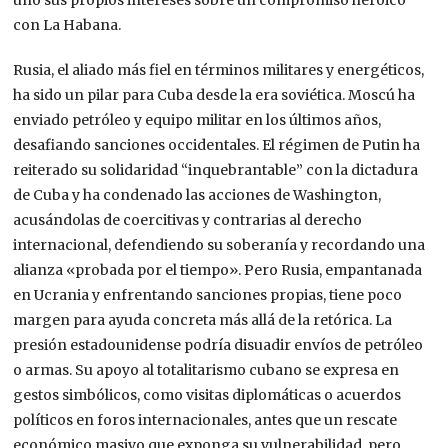
uno sus propios intereses sobre un compromiso heroico
con La Habana.
Rusia, el aliado más fiel en términos militares y energéticos,
ha sido un pilar para Cuba desde la era soviética. Moscú ha
enviado petróleo y equipo militar en los últimos años,
desafiando sanciones occidentales.
El régimen de Putin
ha
reiterado su solidaridad
“inquebrantable”
con la dictadura
de Cuba
y ha condenado las acciones de Washington,
acusándolas de coercitivas y contrarias al derecho
internacional,
defendiendo su soberanía y recordando una
alianza «probada por el tiempo». Pero Rusia, empantanada
en Ucrania y enfrentando sanciones propias, tiene poco
margen para ayuda concreta más allá de la retórica. La
presión estadounidense podría disuadir envíos de petróleo
o armas.
Su apoyo al totalitarismo cubano se expresa en
gestos simbólicos,
como visitas diplomáticas
o acuerdos
políticos en foros internacionales
, antes que un rescate
económico masivo que exponga su vulnerabilidad,
pero