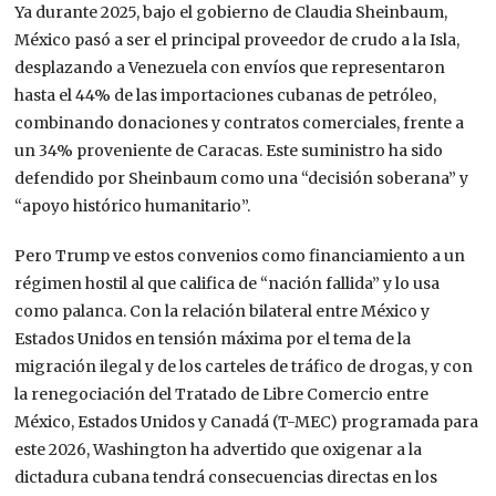
Ya d
urante 2025, bajo el gobierno de Claudia Sheinbaum,
México pasó a ser el principal proveedor de crudo a la Isla,
desplazando a Venezuela con envíos que representaron
hasta el 44% de las importaciones cubanas de petróleo,
combinando donaciones y contratos comerciales,
frente a
un 34% proveniente de Caracas. Este suministro ha sido
defendido por Sheinbaum como una “decisión soberana” y
“apoyo histórico humanitario”.
Pero Trump ve estos convenios como
financiamiento a un
régimen hostil al que califica de “nación fallida”
y lo usa
como palanca. Con la
relación bilateral entre México y
Estados Unidos en tensión máxima por el tema de la
migración ilegal y de los carteles de tráfico de drogas, y con
la
renegociación del
Tratado de Libre Comercio entre
México, Estados Unidos y Canadá (
T-MEC)
programada para
este
2026, Washington
ha advertido que oxigenar a la
dictadura cubana tendrá consecuencias directas en los