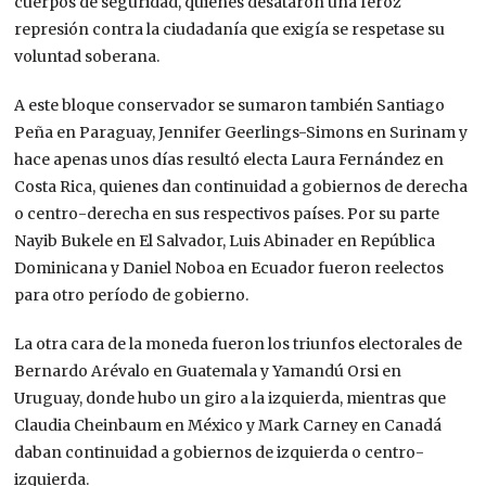
cuerpos de seguridad, quienes desataron una feroz
represión contra la ciudadanía que exigía se respetase su
voluntad soberana.
A este bloque conservador se sumaron también Santiago
Peña en
Paraguay, Jennifer Geerlings-Simons en
Surinam y
hace apenas unos días resultó electa Laura Fernández en
Costa Rica, quienes dan continuidad a gobiernos de
derecha
o centro-derecha en sus respectivos países.
Por su parte
Nayib Bukele en El Salvador, Luis Abinader en
República
Dominicana
y Daniel Noboa en
Ecuador fueron reelectos
para otro período de gobierno.
La otra cara de la moneda fueron los triunfos electorales de
Bernardo Arévalo en
Guatemala y Yamandú Orsi en
Uruguay, donde hubo un giro a la izquierda, mientras que
Claudia Cheinbaum en México y
Mark Carney en Canadá
daban continuidad a gobiernos de izquierda o centro-
izquierda.