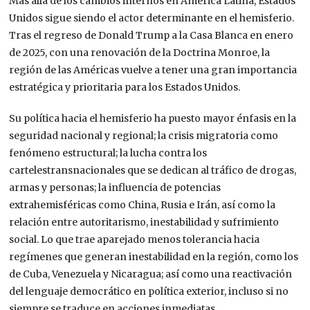
Más allá de los cambios internos en América Latina,
Estados
Unidos sigue siendo el actor determinante en el hemisferio.
Tras el regreso de Donald Trump a la Casa Blanca en enero
de 2025, con una renovación de la Doctrina Monroe, la
región de las Américas vuelve a tener una gran importancia
estratégica y prioritaria para los Estados Unidos.
Su política hacia el hemisferio ha puesto mayor énfasis en la
seguridad nacional y regional; la crisis migratoria como
fenómeno estructural; la lucha contra los
carteles
transnacionales que se dedican al tráfico de drogas,
armas y personas;
la influencia de potencias
extrahemisféricas como China, Rusia e Irán, así como la
relación entre autoritarismo, inestabilidad y sufrimiento
social. Lo que trae aparejado
menos tolerancia hacia
regímenes que generan inestabilidad en la región, como los
de Cuba, Venezuela y Nicaragua; así como una reactivación
del lenguaje democrático en política exterior, incluso si no
siempre se traduce en acciones inmediatas.