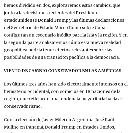
hemos dividido en dos,
exploraremos
estos cambios, que
junto a
las
decisiones
recientes del Presidente
estadounidense Donald Trump y las últimas
declaraciones
del Secretario de Estado Marco Rubio sobre Cuba,
configuran un escenario inédito para la Isla y la región.
Y en
la segunda parte
a
naliza
remos
cómo esta nueva realidad
geopolítica
podría tener efectos relevantes
sobre las
posibilidades de una transición pacífica a la democracia.
VIENTO DE CAMBIO CONSERVADOR
EN LAS AMÉRICAS
Los últimos tres años han sido electoralmente intensos en el
hemisferio occidental, con comicios en 18 naciones de la
región
, que reflejaron una tendencia mayoritaria hacia el
conservadurismo.
Con la elección de Javier Milei en
Argentina, José Raúl
Mulino en
Panamá, Donald Trump en Estados Unidos,