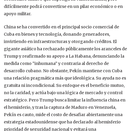
difícilmente podrá convertirse en un pilar económico o en
apoyo militar.
China
se ha convertido en el principal socio comercial de
Cuba en bienes y tecnología,
donando generadores,
invirtiendo en infraestructuras
y otorgando créditos. El
gigante asiático
ha rechazado públicamente los aranceles de
Trump y reafirmado su apoyo a La Habana, denunciando la
medida como “inhumana” y contraria al derecho de
desarrollo cubano.
No obstante, Pekín
mantiene
con Cuba
una relación pragmática
más que ideológica.
Su ayuda no es
gratuita ni incondicional. S
u enfoque es el beneficio mutuo,
no la caridad,
y
actúa bajo una lógica de mercado y control
estratégico.
Pero Trump busca limitar la influencia china en
el hemisferio, y tras la captura de Maduro en Venezuela,
Pekín es cauto,
mide el costo de desafiar abiertamente una
estrategia estadounidense que ha declarado al hemisferio
prioridad de seguridad nacional
y evitará una