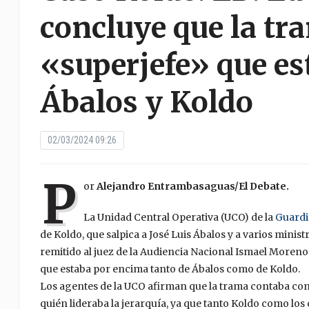
concluye que la tr
«superjefe» que es
Ábalos y Koldo
02/03/2024 09:26
P
or
Alejandro Entrambasaguas/El Debate.
La Unidad Central Operativa (UCO) de la
Guardia
de Koldo, que salpica a José Luis Ábalos y a varios minis
remitido al juez de la Audiencia Nacional Ismael Moreno.
que estaba por encima tanto de Ábalos como de Koldo.
Los agentes de la UCO afirman que la trama contaba co
quién lideraba la jerarquía, ya que tanto Koldo como l