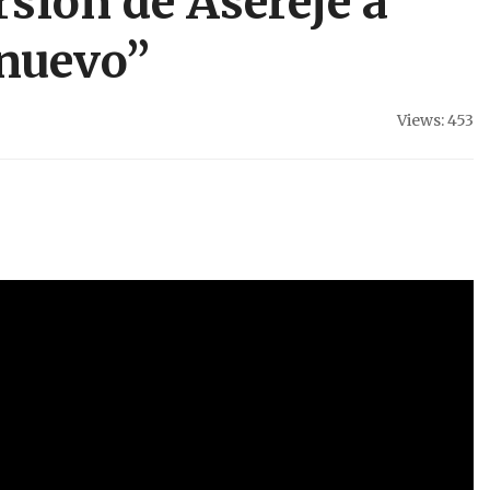
rsión de Aserejé a
nuevo”
Views: 453