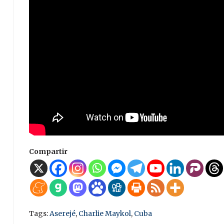
Compartir
Tags:
Aserejé
,
Charlie Maykol
,
Cuba