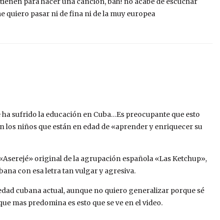
on tienen para hacer una cancion, bah! no acabe de escuchar
e quiero pasar ni de fina ni de la muy europea
ue ha sufrido la educación en Cuba…Es preocupante que esto
hen los niños que están en edad de «aprender y enriquecer su
 «Aserejé» original de la agrupación española «Las Ketchup»,
ana con esa letra tan vulgar y agresiva.
iedad cubana actual, aunque no quiero generalizar porque sé
que mas predomina es esto que se ve en el video.