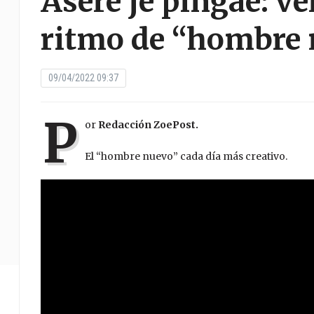
Asere jé pingaé: ve
ritmo de “hombre 
09/04/2022 09:37
P
or
Redacción ZoePost.
El “hombre nuevo” cada día más creativo.