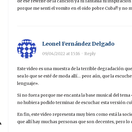
de ese rewrite de la cancion ya ni fantasia ni inspiraci
porque me senti el vomito en el oido pobre Cuba!! y no m
Leonel Fernández Delgado
09/04/2022 at 15:16
·
Reply
Este video es una muestra de la terrible degradación q
sea lo que se esté de moda allí… peor aún, que la escuc
lenguaje».
Si no fuera porque me encanta la base musical del tema
no hubiera podido terminar de escuchar esta versión cub
En fin, este video representa muy bien como está la soc
que allí hay muchas personas que son decentes, pero lo 